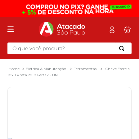
O que você procura?
Termos mais buscados
1
º
mochila
Elétrica & Manutenção
Ferramentas
Chave Estrela
10x11 Prata 2910 Fertak - UN
2
º
sacola
3
º
papel toalha
4
º
mala
5
º
pasta
6
º
papel higienico
7
º
caixa organizadora