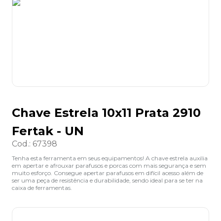
8
º
grampeador
9
º
desinfetante
10
º
marca texto
Chave Estrela 10x11 Prata 2910
Fertak - UN
Cod.
:
67398
Tenha esta ferramenta em seus equipamentos! A chave estrela auxilia
em apertar e afrouxar parafusos e porcas com mais segurança e sem
muito esforço. Consegue apertar parafusos em difícil acesso além de
ser uma peça de resistência e durabilidade, sendo ideal para se ter na
caixa de ferramentas.