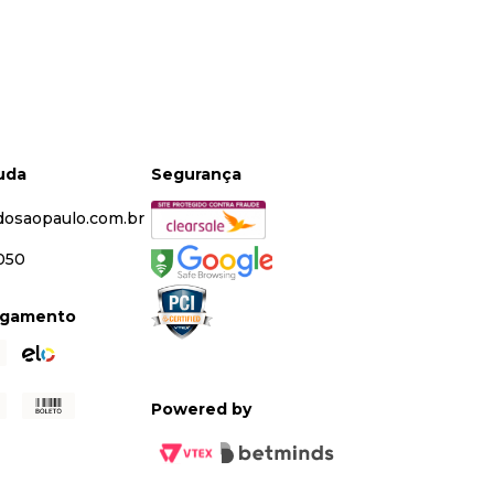
juda
Segurança
dosaopaulo.com.br
5050
agamento
Powered by