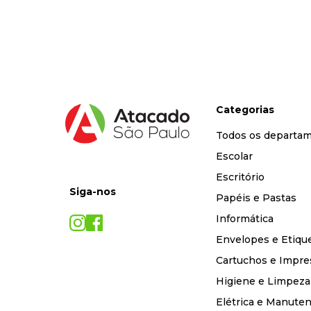
9
º
marca texto
10
º
caixa organizadora
Categorias
Todos os departa
Escolar
Escritório
Siga-nos
Papéis e Pastas
Informática
Envelopes e Etiqu
Cartuchos e Impre
Higiene e Limpeza
Elétrica e Manute