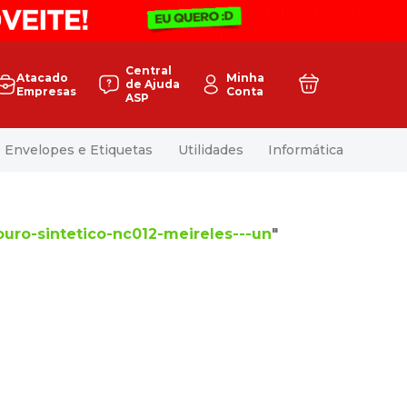
Central
Atacado
Minha
de Ajuda
Empresas
Conta
ASP
Envelopes e Etiquetas
Utilidades
Informática
ouro-sintetico-nc012-meireles---un
"