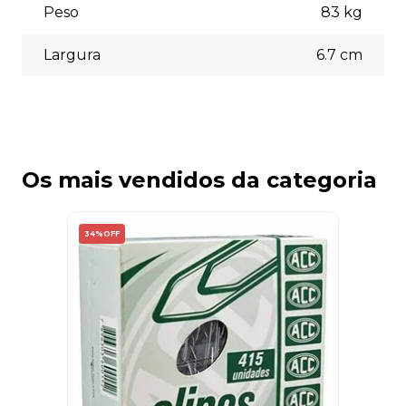
Peso
83
kg
Largura
6.7
cm
Os mais vendidos da categoria
34%
OFF