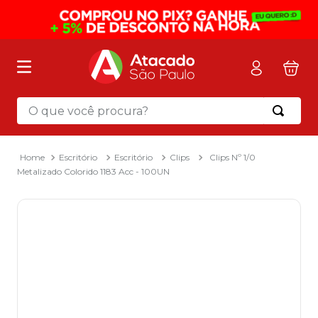
O que você procura?
Termos mais buscados
1
º
mochila
Escritório
Escritório
Clips
Clips Nº 1/0
Metalizado Colorido 1183 Acc - 100UN
2
º
sacola
3
º
mala
4
º
papel toalha
5
º
pasta
6
º
papel higienico
7
º
lapis