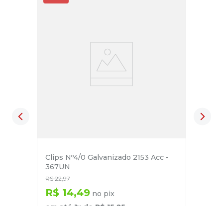
Clips Nº4/0 Galvanizado 2153 Acc -
367UN
R$
22
,
97
R$
14
,
49
no pix
em até
1
x de
R$
15
,
25