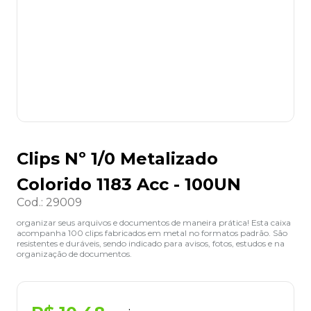
8
º
desinfetante
9
º
marca texto
10
º
cola
Clips Nº 1/0 Metalizado
Colorido 1183 Acc - 100UN
Cod.
:
29009
organizar seus arquivos e documentos de maneira prática! Esta caixa
acompanha 100 clips fabricados em metal no formatos padrão. São
resistentes e duráveis, sendo indicado para avisos, fotos, estudos e na
organização de documentos.