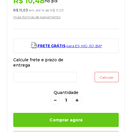
R$
10
,
48
no pix
R$
11
,
03
em até
1
x de
R$
11
,
03
mais formas de pagamento
FRETE GRÁTIS
para ES, MG, RJ, BA*
Quantidade
－
＋
Comprar agora