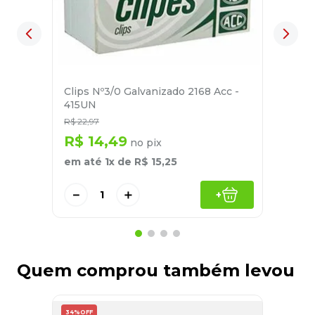
Clips Nº3/0 Galvanizado 2168 Acc -
415UN
R$
22
,
97
R$
14
,
49
no pix
em até
1
x de
R$
15
,
25
－
＋
+
Quem comprou também levou
34%
OFF