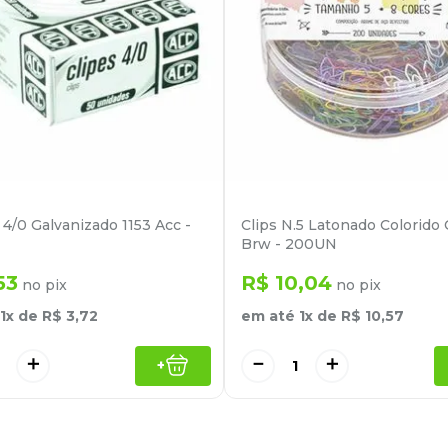
 4/0 Galvanizado 1153 Acc -
Clips N.5 Latonado Colorido
Brw - 200UN
53
R$
10
,
04
no pix
no pix
1
x de
R$
3
,
72
em até
1
x de
R$
10
,
57
＋
－
＋
+