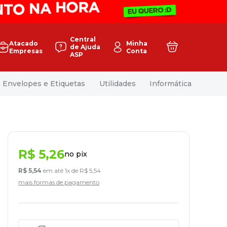
Central
Atacado
Minha
de Ajuda
Empresas
Conta
ASP
Envelopes e Etiquetas
Utilidades
Informática
R$
5
,
26
no pix
R$
5
,
54
em até
1
x de
R$
5
,
54
mais formas de pagamento