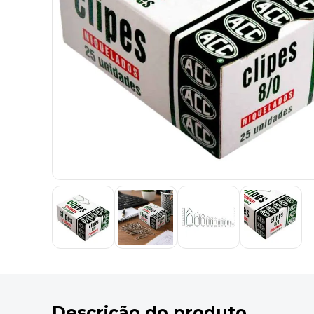
9
º
marca texto
10
º
cola
Descrição do produto