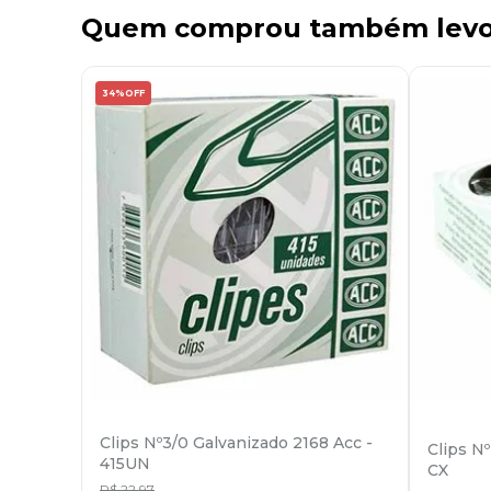
Quem comprou também lev
34%
OFF
Clips Nº3/0 Galvanizado 2168 Acc -
Clips Nº
415UN
CX
R$
22
,
97