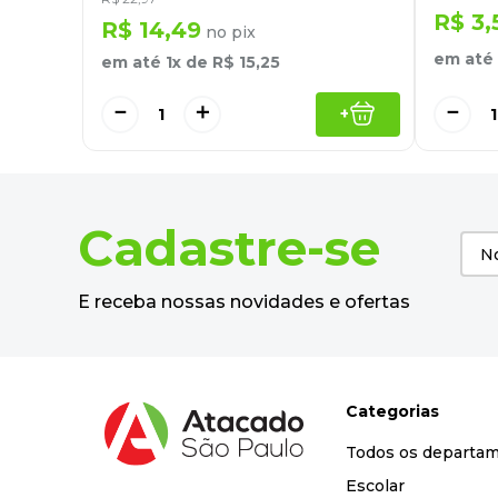
R$
3
,
R$
14
,
49
no pix
em até
em até
1
x de
R$
15
,
25
－
－
＋
+
Cadastre-se
E receba nossas novidades e ofertas
Categorias
Todos os departa
Escolar