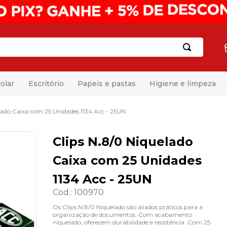
olar
Escritório
Papeis e pastas
Higiene e limpeza
lado Caixa com 25 Unidades 1134 Acc - 25UN
Clips N.8/0 Niquelado
Caixa com 25 Unidades
1134 Acc - 25UN
Cod.
:
100970
Os Clips N.8/0 Niquelado são aliados práticos para a
organização de documentos. Com acabamento
niquelado, oferecem durabilidade e resistência. Com 25