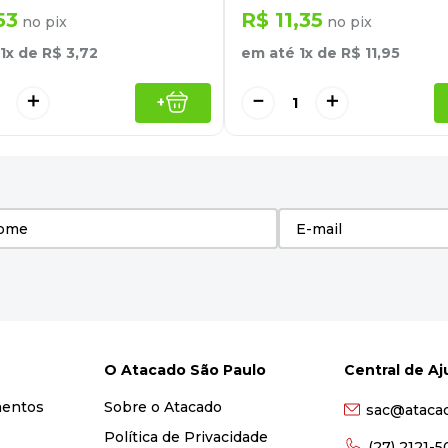
53
R$
11
,
35
no pix
no pix
1
x de
R$
3
,
72
em até
1
x de
R$
11
,
95
＋
－
＋
+
O Atacado São Paulo
Central de A
mentos
Sobre o Atacado
sac@ataca
Política de Privacidade
(27) 2121-