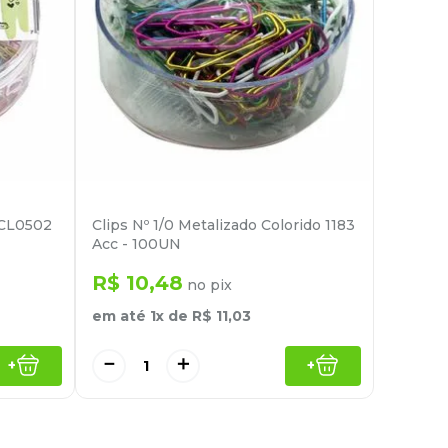
 CL0502
Clips Nº 1/0 Metalizado Colorido 1183
Acc - 100UN
R$
10
,
48
no pix
em até
1
x de
R$
11
,
03
－
＋
+
+