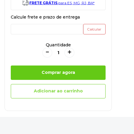
FRETE GRÁTIS
para ES, MG, RJ, BA*
Quantidade
－
＋
Comprar agora
Adicionar ao carrinho