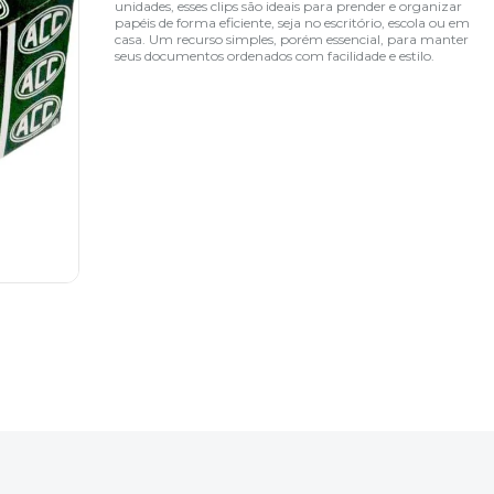
unidades, esses clips são ideais para prender e organizar
papéis de forma eficiente, seja no escritório, escola ou em
casa. Um recurso simples, porém essencial, para manter
seus documentos ordenados com facilidade e estilo.