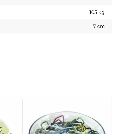
105
kg
7
cm