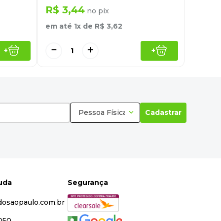
R$
3
,
44
no pix
em até
1
x de
R$
3
,
62
－
＋
+
+
Pessoa Física
Cadastrar
juda
Segurança
dosaopaulo.com.br
5050