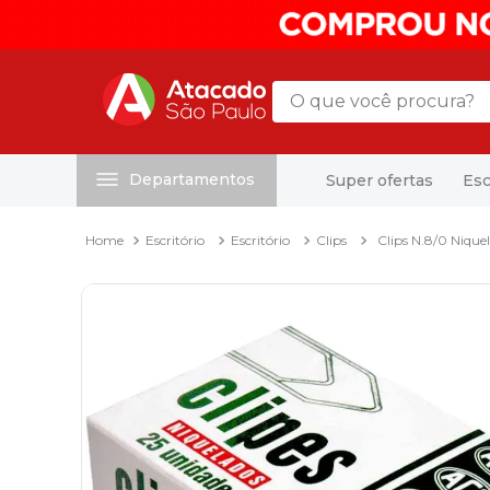
O que você procura?
Departamentos
Super ofertas
Esc
Termos mais buscados
1
º
mochila
Escritório
Escritório
Clips
Clips N.8/0 Nique
2
º
sacola
3
º
mala
4
º
papel toalha
5
º
pasta
6
º
papel higienico
7
º
lapis
8
º
desinfetante