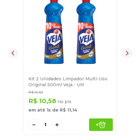
Kit 2 Unidades Limpador Multi-Uso
Original 500ml Veja - UN
R$
12
,
62
R$
10
,
58
no pix
em até
1
x de
R$
11
,
14
－
＋
+