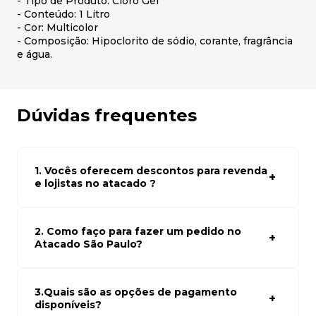
- Tipo de Produto: Cloro Gel
- Conteúdo: 1 Litro
- Cor: Multicolor
- Composição: Hipoclorito de sódio, corante, fragrância
e água.
Dúvidas frequentes
1. Vocês oferecem descontos para revenda
e lojistas no atacado ?
Sim, temos preços especiais para compras no atacado.
Para ter acessos aos preços faça seus cadastro em
atacado empresas e compre com os melhores preços
2. Como faço para fazer um pedido no
para seu modelo de negócio
Atacado São Paulo?
Para fazer um pedido conosco, basta navegar em nosso
site, selecionar os produtos desejados e adicionar ao
carrinho. Em seguida, siga as instruções para finalizar a
3.Quais são as opções de pagamento
compra. Se precisar de ajuda, nossa equipe de suporte
disponíveis?
está à disposição para auxiliá-lo.