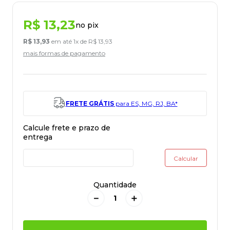
R$
13
,
23
no pix
R$
13
,
93
em até
1
x de
R$
13
,
93
mais formas de pagamento
FRETE GRÁTIS
para ES, MG, RJ, BA*
Quantidade
－
＋