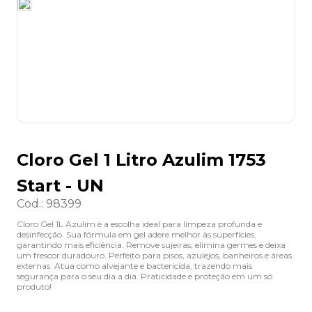
8
º
desinfetante
9
º
marca texto
10
º
cola
Cloro Gel 1 Litro Azulim 1753
Start - UN
Cod.
:
98399
Cloro Gel 1L Azulim é a escolha ideal para limpeza profunda e
desinfecção. Sua fórmula em gel adere melhor às superfícies,
garantindo mais eficiência. Remove sujeiras, elimina germes e deixa
um frescor duradouro. Perfeito para pisos, azulejos, banheiros e áreas
externas. Atua como alvejante e bactericida, trazendo mais
segurança para o seu dia a dia. Praticidade e proteção em um só
produto!