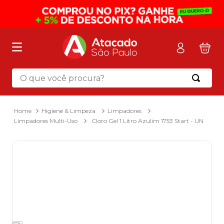
O que você procura?
Termos mais buscados
1
º
mochila
Higiene & Limpeza
Limpadores
Limpadores Multi-Uso
Cloro Gel 1 Litro Azulim 1753 Start - UN
2
º
sacola
3
º
mala
4
º
papel toalha
5
º
pasta
6
º
papel higienico
7
º
lapis