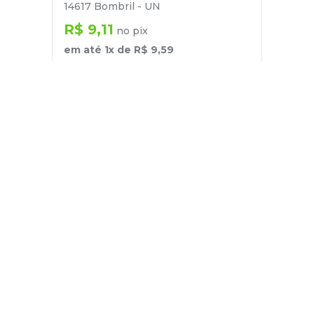
14617 Bombril - UN
R$
9
,
11
no pix
em até
1
x de
R$
9
,
59
－
＋
+
Cadastre-se
E receba nossas novidades e ofertas
Pessoa Física
Cadastrar