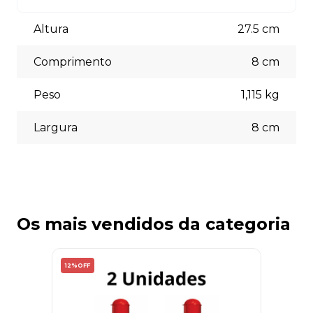
Aceitamos diversas formas de pagamento, incluindo pix
(5% off) cartões de crédito, boleto bancário. Você pode
Altura
27.5
cm
escolher a opção que melhor se adapte às suas
necessidades no momento do checkout.
Comprimento
8
cm
Peso
1,115
kg
Largura
8
cm
Os mais vendidos da categoria
12%
OFF