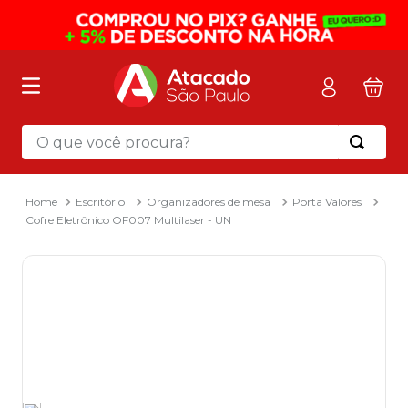
O que você procura?
Termos mais buscados
1
º
mochila
Escritório
Organizadores de mesa
Porta Valores
Cofre Eletrônico OF007 Multilaser - UN
2
º
sacola
3
º
mala
4
º
papel toalha
5
º
pasta
6
º
papel higienico
7
º
lapis