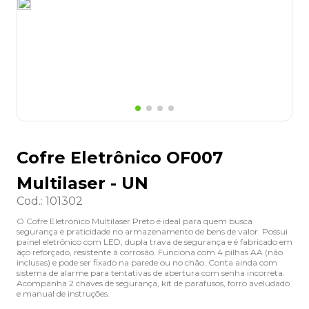
8
º
desinfetante
9
º
marca texto
10
º
cola
Cofre Eletrônico OF007
Multilaser - UN
Cod.
:
101302
O Cofre Eletrônico Multilaser Preto é ideal para quem busca
segurança e praticidade no armazenamento de bens de valor. Possui
painel eletrônico com LED, dupla trava de segurança e é fabricado em
aço reforçado, resistente à corrosão. Funciona com 4 pilhas AA (não
inclusas) e pode ser fixado na parede ou no chão. Conta ainda com
sistema de alarme para tentativas de abertura com senha incorreta.
Acompanha 2 chaves de segurança, kit de parafusos, forro aveludado
e manual de instruções.