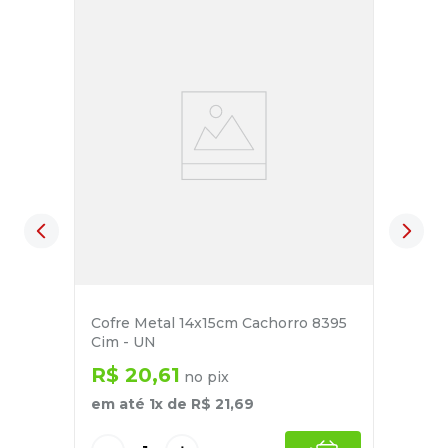
Cofre Metal 14x15cm Cachorro 8395
Cim - UN
R$
20
,
61
no pix
em até
1
x de
R$
21
,
69