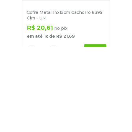
Cofre Metal 14x15cm Cachorro 8395
Cim - UN
R$
20
,
61
no pix
em até
1
x de
R$
21
,
69
－
＋
+
Cadastre-se
E receba nossas novidades e ofertas