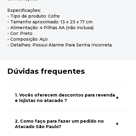
Especificações:
- Tipo de produto: Cofre
- Tamanho aproximado: 13 x 23 x 17 cm
- Alimentação: 4 Pilhas AA (não inclusa)
- Cor: Preto
- Composição: Aço
- Detalhes: Possui Alarme Para Senha Incorreta.
Dúvidas frequentes
1. Vocês oferecem descontos para revenda
e lojistas no atacado ?
Sim, temos preços especiais para compras no atacado.
Para ter acessos aos preços faça seus cadastro em
atacado empresas e compre com os melhores preços
2. Como faço para fazer um pedido no
para seu modelo de negócio
Atacado São Paulo?