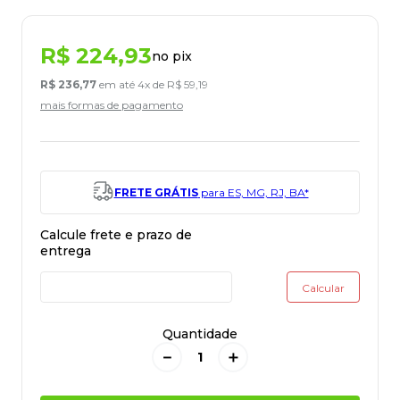
R$
224
,
93
no pix
R$
236
,
77
em até
4
x de
R$
59
,
19
mais formas de pagamento
FRETE GRÁTIS
para ES, MG, RJ, BA*
Quantidade
－
＋