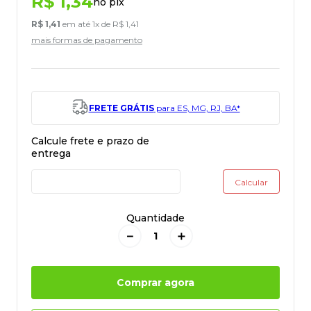
R$
1
,
34
no pix
R$
1
,
41
em até
1
x de
R$
1
,
41
mais formas de pagamento
FRETE GRÁTIS
para ES, MG, RJ, BA*
Quantidade
－
＋
Comprar agora