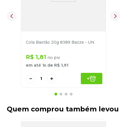
Cola Bastão 20g 8389 Bazze - UN
R$
1
,
81
no pix
em até
1
x de
R$
1
,
91
－
＋
+
Quem comprou também levou