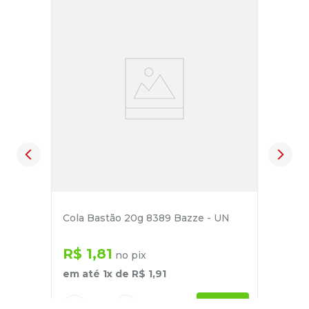
Cola Bastão 20g 8389 Bazze - UN
R$
1
,
81
no pix
em até
1
x de
R$
1
,
91
－
＋
+