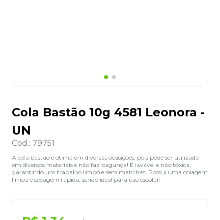
8
º
grampeador
9
º
desinfetante
10
º
marca texto
Cola Bastão 10g 4581 Leonora -
UN
Cod.
:
79751
A cola bastão é ótima em diversas ocasições, pois pode ser utilizada
em diversos materiais e não faz bagunça! É lavável e não tóxica,
garantindo um trabalho limpo e sem manchas. Possui uma colagem
limpa e secagem rápida, sendo ideal para uso escolar!