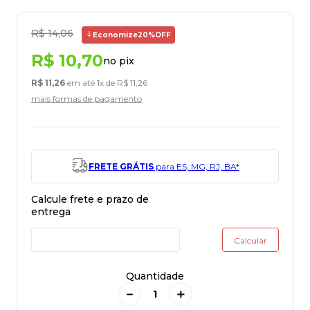
R$
14
,
06
Economize
20%
OFF
R$
10
,
70
no pix
R$
11
,
26
em até
1
x de
R$
11
,
26
mais formas de pagamento
FRETE GRÁTIS
para ES, MG, RJ, BA*
Quantidade
－
＋