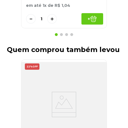
em até
1
x de
R$
1
,
04
－
＋
+
Quem comprou também levou
22%
OFF