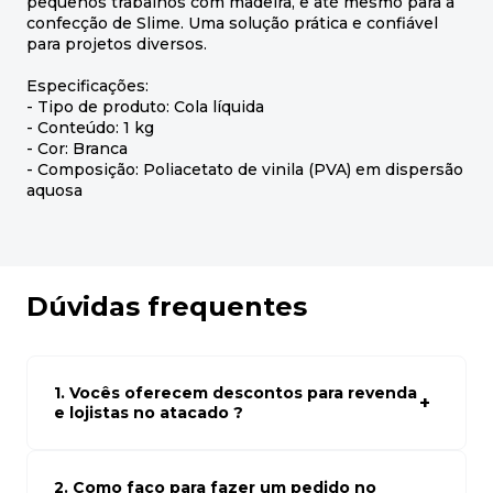
pequenos trabalhos com madeira, e até mesmo para a
confecção de Slime. Uma solução prática e confiável
para projetos diversos.
Especificações:
- Tipo de produto: Cola líquida
- Conteúdo: 1 kg
- Cor: Branca
- Composição: Poliacetato de vinila (PVA) em dispersão
aquosa
Dúvidas frequentes
1. Vocês oferecem descontos para revenda
e lojistas no atacado ?
Sim, temos preços especiais para compras no atacado.
Para ter acessos aos preços faça seus cadastro em
atacado empresas e compre com os melhores preços
2. Como faço para fazer um pedido no