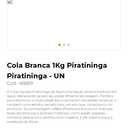
8
º
grampeador
9
º
desinfetante
10
º
marca texto
Cola Branca 1Kg Piratininga
Piratininga - UN
Cod.
:
46689
A Cola Líquida Piratininga de 1kg é uma opção atóxica e solúvel em
água, destacando-se pelo seu poder eficiente de colagem. Perfeita
para estimular a criatividade das crianças em atividades artísticas, é
também uma escolha versátil para uso em casa, na escola ou no
escritório. Sua embalagem reflete eficiência e economia. Indicada
especialmente para diversos materiais, como papel, papelão,
cartolina, pequenos trabalhos com madeira, e até mesmo para a
confecção de Slime.