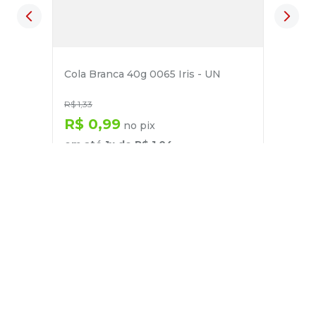
Cola Branca 40g 0065 Iris - UN
R$
1
,
33
R$
0
,
99
no pix
em até
1
x de
R$
1
,
04
－
＋
+
Cadastre-se
E receba nossas novidades e ofertas