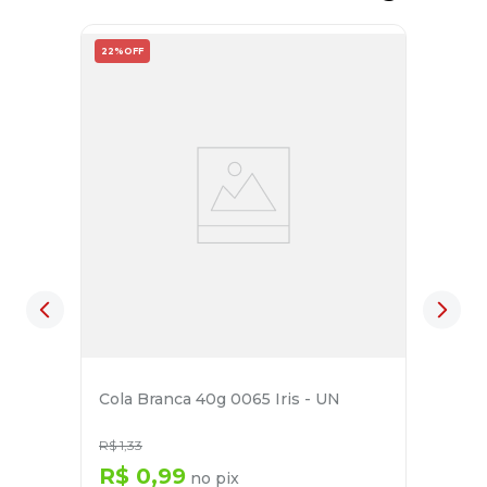
22%
OFF
Cola Branca 40g 0065 Iris - UN
R$
1
,
33
R$
0
,
99
no pix