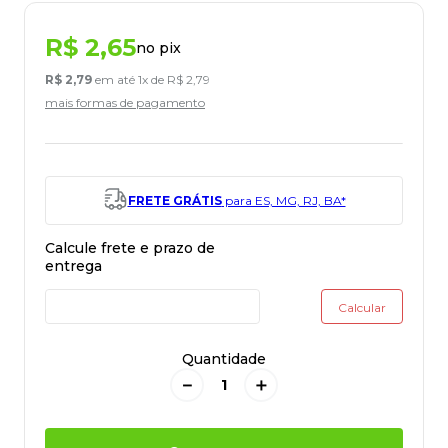
R$
2
,
65
no pix
R$
2
,
79
em até
1
x de
R$
2
,
79
mais formas de pagamento
FRETE GRÁTIS
para ES, MG, RJ, BA*
Quantidade
－
＋