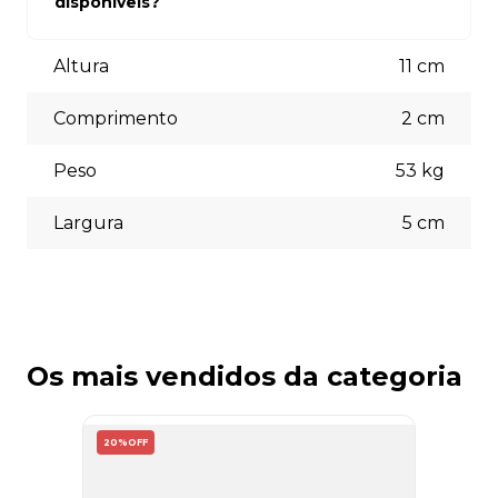
disponíveis?
está à disposição para auxiliá-lo.
Aceitamos diversas formas de pagamento, incluindo pix
(5% off) cartões de crédito, boleto bancário. Você pode
Altura
11
cm
escolher a opção que melhor se adapte às suas
necessidades no momento do checkout.
Comprimento
2
cm
Peso
53
kg
Largura
5
cm
Os mais vendidos da categoria
20%
OFF