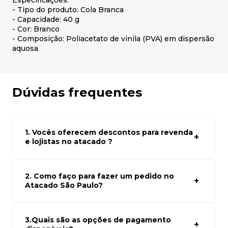
Especificações:
- Tipo do produto: Cola Branca
- Capacidade: 40 g
- Cor: Branco
- Composição: Poliacetato de vinila (PVA) em dispersão
aquosa
Dúvidas frequentes
1. Vocês oferecem descontos para revenda
e lojistas no atacado ?
Sim, temos preços especiais para compras no atacado.
Para ter acessos aos preços faça seus cadastro em
atacado empresas e compre com os melhores preços
2. Como faço para fazer um pedido no
para seu modelo de negócio
Atacado São Paulo?
Para fazer um pedido conosco, basta navegar em nosso
site, selecionar os produtos desejados e adicionar ao
carrinho. Em seguida, siga as instruções para finalizar a
3.Quais são as opções de pagamento
compra. Se precisar de ajuda, nossa equipe de suporte