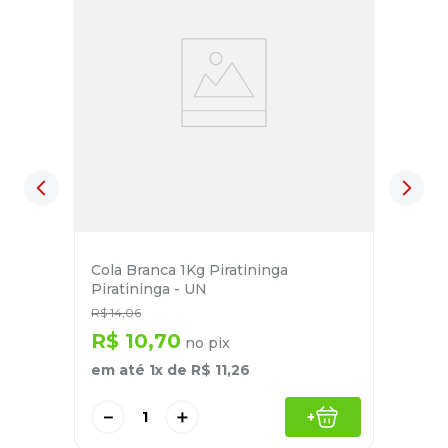
Cola Branca 1Kg Piratininga
Piratininga - UN
R$
14
,
06
R$
10
,
70
no pix
em até
1
x de
R$
11
,
26
－
＋
+