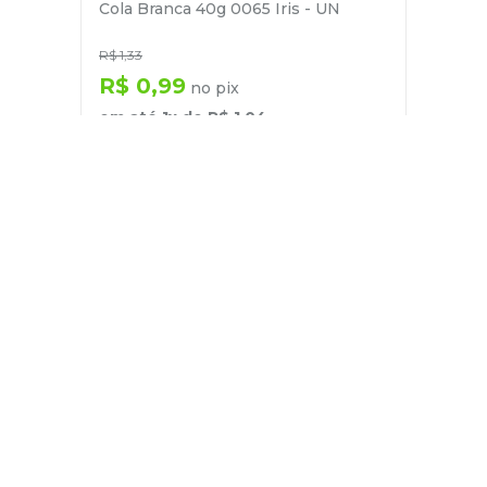
Cola Branca 40g 0065 Iris - UN
R$
1
,
33
R$
0
,
99
no pix
em até
1
x de
R$
1
,
04
－
＋
+
Cadastre-se
E receba nossas novidades e ofertas