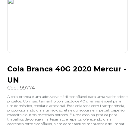
8
º
lapis
9
º
marca texto
10
º
caixa organizadora
Cola Branca 40G 2020 Mercur -
UN
Cod.
:
99774
A cola branca é um adesivo versátil e confiável para uma variedade de
projetos. Com seu tamanho compacto de 40 gramas, é ideal para
uso doméstico, escolar e artesanal. Esta cola seca com transparência,
proporcionando uma união discreta e duradoura em papel, papelão,
madeira e outros materiais porosos. É uma escolha prática para
trabalhos de colagem, artesanato e reparos, oferecendo uma
aderência forte e confiável, além de ser fácil de manusear e de limpar.