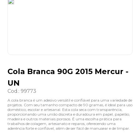
8
º
desinfetante
9
º
marca texto
10
º
cola
Cola Branca 90G 2015 Mercur -
UN
Cod.
:
99773
A cola branca é um adesivo versátil e confiável para uma variedade de
projetos. Com seu tamanho compacto de 90 gramas, é ideal para uso
doméstico, escolar e artesanal. Esta cola seca com transparência,
proporcionando uma união discreta e duradoura em papel, papelão,
madeira e outros materiais porosos. É uma escolha prática para
trabalhos de colagem, artesanato e reparos, oferecendo uma
aderência forte e confiável, além de ser fácil de manusear e de limpar.