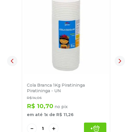
Cola Branca 1Kg Piratininga
Piratininga - UN
R$
14
,
06
R$
10
,
70
no pix
em até
1
x de
R$
11
,
26
－
＋
+