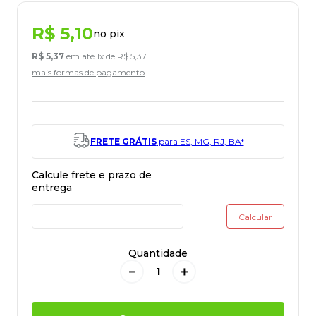
R$
5
,
10
no pix
R$
5
,
37
em até
1
x de
R$
5
,
37
mais formas de pagamento
FRETE GRÁTIS
para ES, MG, RJ, BA*
Quantidade
－
＋