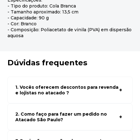
Especificações:
- Tipo do produto: Cola Branca
- Tamanho aproximado: 13,5 cm
- Capacidade: 90 g
- Cor: Branco
- Composição: Poliacetato de vinila (PVA) em dispersão
aquosa
Dúvidas frequentes
1. Vocês oferecem descontos para revenda
e lojistas no atacado ?
Sim, temos preços especiais para compras no atacado.
Para ter acessos aos preços faça seus cadastro em
atacado empresas e compre com os melhores preços
2. Como faço para fazer um pedido no
para seu modelo de negócio
Atacado São Paulo?
Para fazer um pedido conosco, basta navegar em nosso
site, selecionar os produtos desejados e adicionar ao