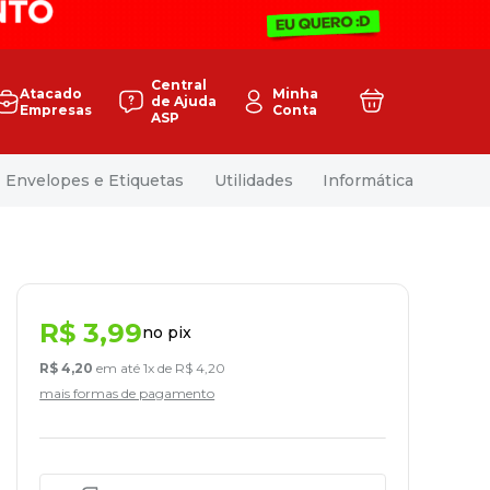
Central
Atacado
Minha
de Ajuda
Empresas
Conta
ASP
Envelopes e Etiquetas
Utilidades
Informática
R$
3
,
99
no pix
R$
4
,
20
em até
1
x de
R$
4
,
20
mais formas de pagamento