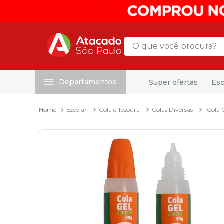
O que você procura?
Departamentos
Super ofertas
Esc
Termos mais buscados
1
º
mochila
Escolar
Cola e Tesoura
Colas Diversas
Cola 
2
º
sacola
3
º
mala
4
º
papel toalha
5
º
pasta
6
º
papel higienico
7
º
lapis
8
º
desinfetante