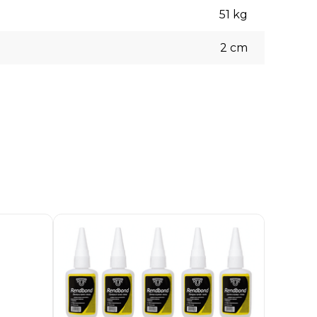
51
kg
2
cm