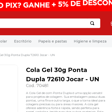
olar
Escritório
Papeis e pastas
Higiene e limpeza
Gel 30g Ponta Dupla 72610 Jocar - UN
Cola Gel 30g Ponta
Dupla 72610 Jocar - UN
Cod.
:
70481
A Cola Gel de com Ponta Dupla é uma opção versátil
para projetos de colagem. Sua embalagem possui duas
pontas, uma fina e outra larga, o que a torna ideal para
colagens precisas ou para áreas maiores. A cola gel
oferece aderência forte e rápida, sendo perfeita para
papel, cartolina, tecido e muitos outros materiais. Esta