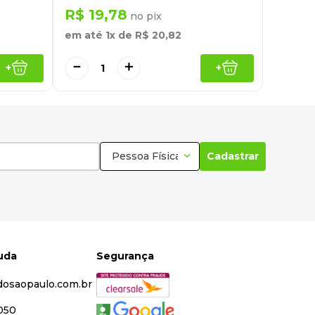
R$
19
,
78
no pix
em até
1
x de
R$
20
,
82
－
＋
+
+
Pessoa Física
Cadastrar
juda
Segurança
dosaopaulo.com.br
5050