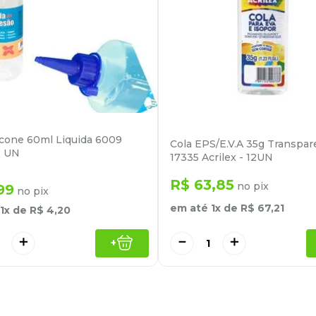
licone 60ml Liquida 6009
Cola EPS/E.V.A 35g Transpar
- UN
17335 Acrilex - 12UN
R$
63
,
85
no pix
99
no pix
em até
1
x de
R$
67
,
21
1
x de
R$
4
,
20
－
＋
＋
+