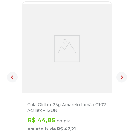
Cola Glitter 23g Amarelo Limão 0102
Acrilex - 12UN
R$
44
,
85
no pix
em até
1
x de
R$
47
,
21