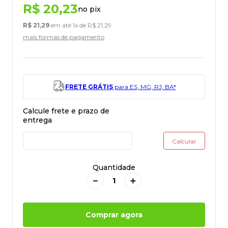
R$
20
,
23
no pix
R$
21
,
29
em até
1
x de
R$
21
,
29
mais formas de pagamento
FRETE GRÁTIS
para ES, MG, RJ, BA*
Quantidade
－
＋
Comprar agora