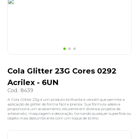
8
º
desinfetante
9
º
marca texto
10
º
cola
Cola Glitter 23G Cores 0292
Acrilex - 6UN
Cod.
:
8439
A Cola Glitter 23g é um produto brilhante e versátil que permite a
aplicação de glitter de forma fácil e precisa. Sua fórmula adesiva
proporciona um acabamento reluzente em diversos projetos de
artesanato, maquiagem e decoração, tornando qualquer superfície ou
objeto mais deslumbrante com um toque de brilho.