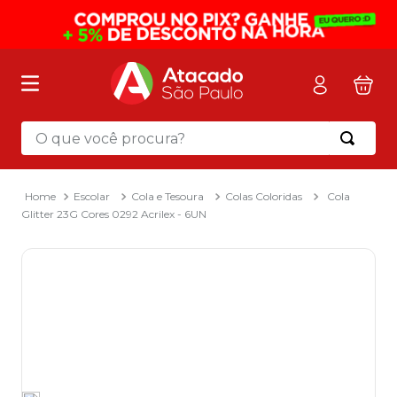
O que você procura?
Termos mais buscados
1
º
mochila
Escolar
Cola e Tesoura
Colas Coloridas
Cola
Glitter 23G Cores 0292 Acrilex - 6UN
2
º
sacola
3
º
mala
4
º
papel toalha
5
º
pasta
6
º
papel higienico
7
º
lapis