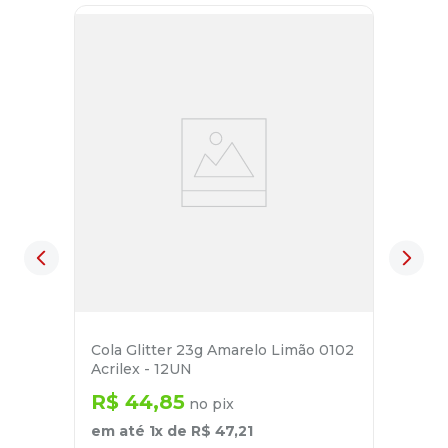
Cola Glitter 23g Amarelo Limão 0102
Acrilex - 12UN
R$
44
,
85
no pix
em até
1
x de
R$
47
,
21