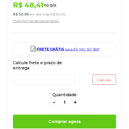
R$
48
,
41
no pix
R$
50
,
96
em até
1
x de
R$
50
,
96
mais formas de pagamento
FRETE GRÁTIS
para ES, MG, RJ, BA*
Quantidade
－
＋
Comprar agora