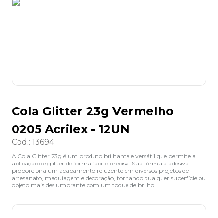
8
º
desinfetante
9
º
marca texto
10
º
cola
Cola Glitter 23g Vermelho
0205 Acrilex - 12UN
Cod.
:
13694
A Cola Glitter 23g é um produto brilhante e versátil que permite a
aplicação de glitter de forma fácil e precisa. Sua fórmula adesiva
proporciona um acabamento reluzente em diversos projetos de
artesanato, maquiagem e decoração, tornando qualquer superfície ou
objeto mais deslumbrante com um toque de brilho.