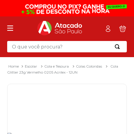
O que você procura?
Termos mais buscados
1
º
mochila
Escolar
Cola e Tesoura
Colas Coloridas
Cola
Glitter 23g Vermelho 0205 Acrilex - 12UN
2
º
sacola
3
º
mala
4
º
papel toalha
5
º
pasta
6
º
papel higienico
7
º
lapis