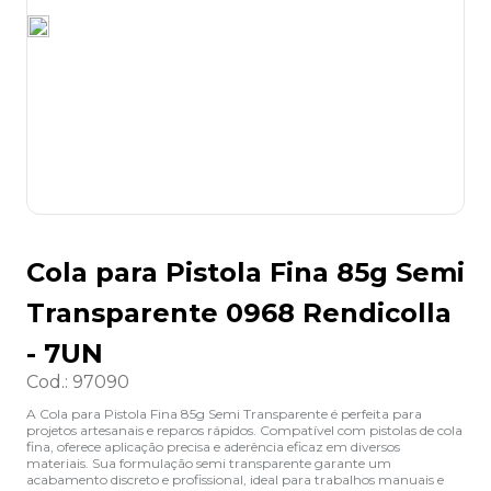
8
º
grampeador
9
º
desinfetante
10
º
marca texto
Cola para Pistola Fina 85g Semi
Transparente 0968 Rendicolla
- 7UN
Cod.
:
97090
A Cola para Pistola Fina 85g Semi Transparente é perfeita para
projetos artesanais e reparos rápidos. Compatível com pistolas de cola
fina, oferece aplicação precisa e aderência eficaz em diversos
materiais. Sua formulação semi transparente garante um
acabamento discreto e profissional, ideal para trabalhos manuais e