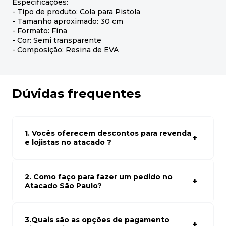
Especificações:
- Tipo de produto: Cola para Pistola
- Tamanho aproximado: 30 cm
- Formato: Fina
- Cor: Semi transparente
- Composição: Resina de EVA
Dúvidas frequentes
1. Vocês oferecem descontos para revenda
e lojistas no atacado ?
Sim, temos preços especiais para compras no atacado.
Para ter acessos aos preços faça seus cadastro em
atacado empresas e compre com os melhores preços
2. Como faço para fazer um pedido no
para seu modelo de negócio
Atacado São Paulo?
Para fazer um pedido conosco, basta navegar em nosso
site, selecionar os produtos desejados e adicionar ao
carrinho. Em seguida, siga as instruções para finalizar a
3.Quais são as opções de pagamento