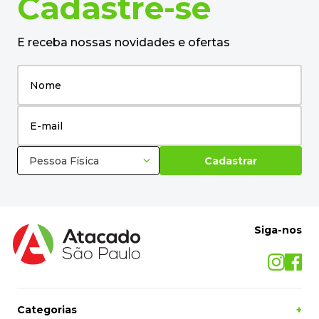
Transparente 0234 Rendicolla - 1KG
R$
47
,
15
R$
34
,
99
no pix
em até
1
x de
R$
36
,
83
－
＋
+
Cadastre-se
E receba nossas novidades e ofertas