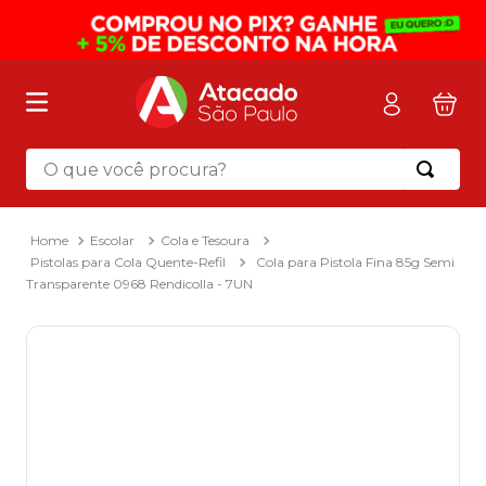
O que você procura?
Termos mais buscados
1
º
mochila
Escolar
Cola e Tesoura
Pistolas para Cola Quente-Refil
Cola para Pistola Fina 85g Semi
2
º
sacola
Transparente 0968 Rendicolla - 7UN
3
º
papel toalha
4
º
mala
5
º
pasta
6
º
papel higienico
7
º
caixa organizadora