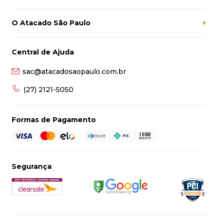
Pessoa Física
Cadastrar
Siga-nos
Categorias
+
O Atacado São Paulo
+
Central de Ajuda
sac@atacadosaopaulo.com.br