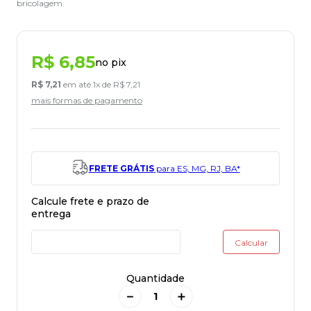
bricolagem.
R$
6
,
85
no pix
R$
7
,
21
em até
1
x de
R$
7
,
21
mais formas de pagamento
FRETE GRÁTIS
para ES, MG, RJ, BA*
Quantidade
－
＋