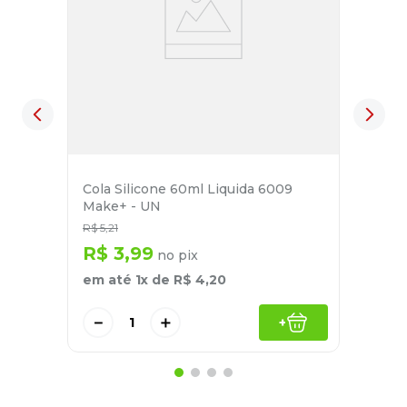
Cola Silicone 60ml Liquida 6009
Make+ - UN
R$
5
,
21
R$
3
,
99
no pix
em até
1
x de
R$
4
,
20
－
＋
+