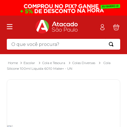
O que você procura?
Termos mais buscados
1
º
mochila
Escolar
Cola e Tesoura
Colas Diversas
Cola
Silicone 100ml Liquida 6010 Make+ - UN
2
º
sacola
3
º
papel toalha
4
º
mala
5
º
pasta
6
º
papel higienico
7
º
caixa organizadora