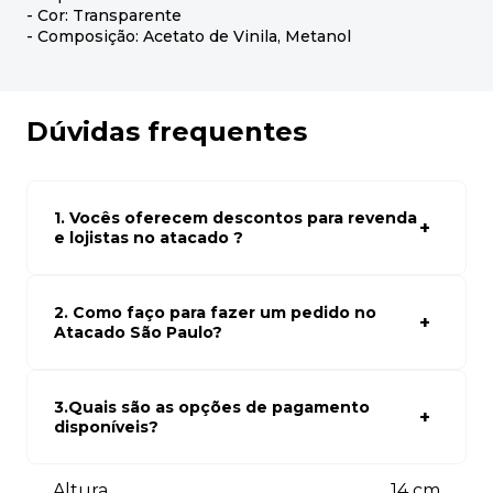
- Cor: Transparente
- Composição: Acetato de Vinila, Metanol
Dúvidas frequentes
1. Vocês oferecem descontos para revenda
e lojistas no atacado ?
Sim, temos preços especiais para compras no atacado.
Para ter acessos aos preços faça seus cadastro em
atacado empresas e compre com os melhores preços
2. Como faço para fazer um pedido no
para seu modelo de negócio
Atacado São Paulo?
Para fazer um pedido conosco, basta navegar em nosso
site, selecionar os produtos desejados e adicionar ao
carrinho. Em seguida, siga as instruções para finalizar a
3.Quais são as opções de pagamento
compra. Se precisar de ajuda, nossa equipe de suporte
disponíveis?
está à disposição para auxiliá-lo.
Aceitamos diversas formas de pagamento, incluindo pix
(5% off) cartões de crédito, boleto bancário. Você pode
Altura
14
cm