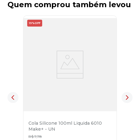
Quem comprou também levou
19%
OFF
Cola Silicone 100ml Liquida 6010
Make+ - UN
R$
7
,
78