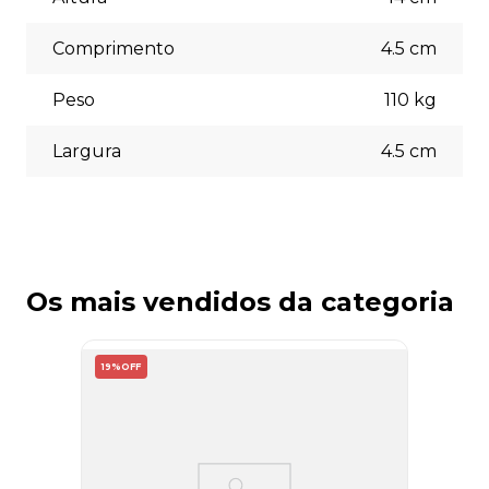
escolher a opção que melhor se adapte às suas
necessidades no momento do checkout.
Comprimento
4.5
cm
Peso
110
kg
Largura
4.5
cm
Os mais vendidos da categoria
19%
OFF