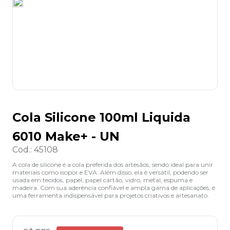
8
º
grampeador
9
º
desinfetante
10
º
marca texto
Cola Silicone 100ml Liquida
6010 Make+ - UN
Cod.
:
45108
A cola de silicone é a cola preferida dos artesãos, sendo ideal para unir
materiais como isopor e EVA. Além disso, ela é versátil, podendo ser
usada em tecidos, papel, papel cartão, vidro, metal, espuma e
madeira. Com sua aderência confiável e ampla gama de aplicações, é
uma ferramenta indispensável para projetos criativos e artesanato.