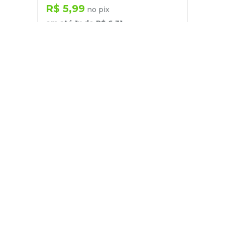
R$
5
,
99
no pix
em até
1
x de
R$
6
,
31
－
＋
+
Cadastre-se
E receba nossas novidades e ofertas
Pessoa Física
Cadastrar