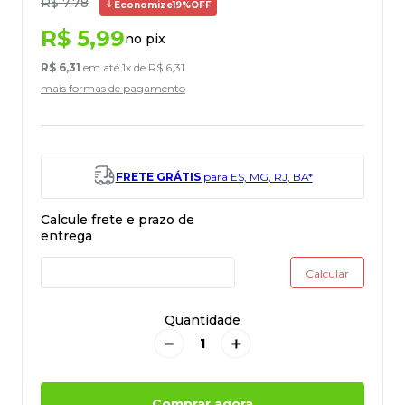
R$
7
,
78
Economize
19%
OFF
R$
5
,
99
no pix
R$
6
,
31
em até
1
x de
R$
6
,
31
mais formas de pagamento
FRETE GRÁTIS
para ES, MG, RJ, BA*
Quantidade
－
＋
Comprar agora