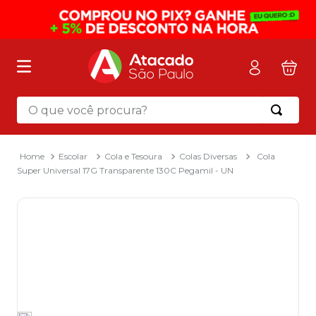
O que você procura?
Termos mais buscados
1
º
mochila
Escolar
Cola e Tesoura
Colas Diversas
Cola
Super Universal 17G Transparente 130C Pegamil - UN
2
º
sacola
3
º
papel toalha
4
º
mala
5
º
pasta
6
º
papel higienico
7
º
caixa organizadora