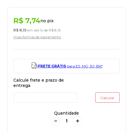
R$
7
,
74
no pix
R$
8
,
15
em até
1
x de
R$
8
,
15
mais formas de pagamento
FRETE GRÁTIS
para ES, MG, RJ, BA*
Quantidade
－
＋