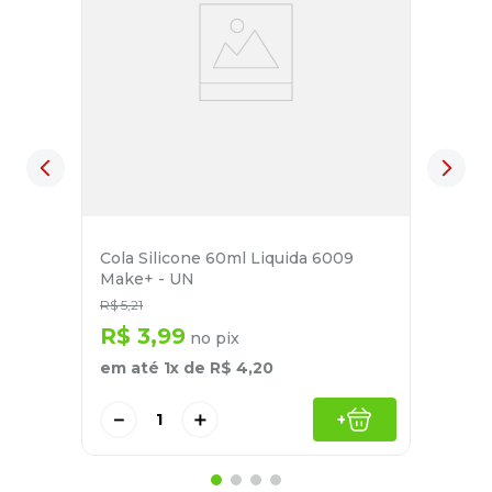
Cola Silicone 60ml Liquida 6009
Make+ - UN
R$
5
,
21
R$
3
,
99
no pix
em até
1
x de
R$
4
,
20
－
＋
+