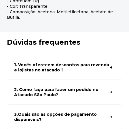
- Conteúdo: 17g
- Cor: Transparente
- Composição: Acetona, Metiletilcetona, Acetato de
Butila.
Dúvidas frequentes
1. Vocês oferecem descontos para revenda
e lojistas no atacado ?
Sim, temos preços especiais para compras no atacado.
Para ter acessos aos preços faça seus cadastro em
atacado empresas e compre com os melhores preços
2. Como faço para fazer um pedido no
para seu modelo de negócio
Atacado São Paulo?
Para fazer um pedido conosco, basta navegar em nosso
site, selecionar os produtos desejados e adicionar ao
carrinho. Em seguida, siga as instruções para finalizar a
3.Quais são as opções de pagamento
compra. Se precisar de ajuda, nossa equipe de suporte
disponíveis?
está à disposição para auxiliá-lo.