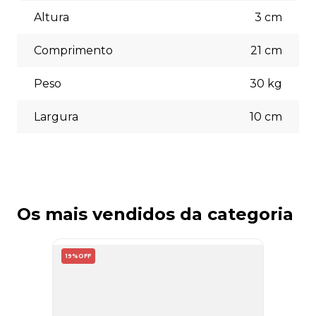
Aceitamos diversas formas de pagamento, incluindo pix
(5% off) cartões de crédito, boleto bancário. Você pode
Altura
3
cm
escolher a opção que melhor se adapte às suas
necessidades no momento do checkout.
Comprimento
21
cm
Peso
30
kg
Largura
10
cm
Os mais vendidos da categoria
19%
OFF