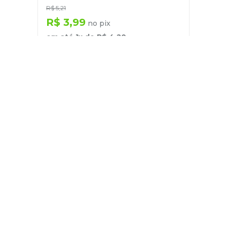
R$
5
,
21
R$
3
,
99
no pix
em até
1
x de
R$
4
,
20
－
＋
+
Cadastre-se
E receba nossas novidades e ofertas
Pessoa Física
Cadastrar