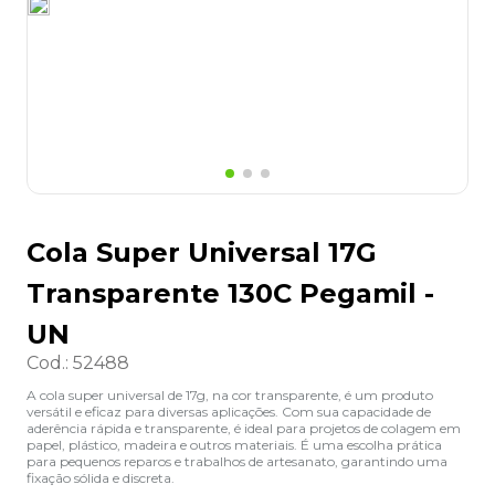
8
º
grampeador
9
º
desinfetante
10
º
marca texto
Cola Super Universal 17G
Transparente 130C Pegamil -
UN
Cod.
:
52488
A cola super universal de 17g, na cor transparente, é um produto
versátil e eficaz para diversas aplicações. Com sua capacidade de
aderência rápida e transparente, é ideal para projetos de colagem em
papel, plástico, madeira e outros materiais. É uma escolha prática
para pequenos reparos e trabalhos de artesanato, garantindo uma
fixação sólida e discreta.