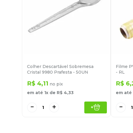
Colher Descartável Sobremesa
Filme P
Cristal 9980 Prafesta - 50UN
- RL
R$
4
,
11
R$
6
,
no pix
em até
1
x de
R$
4
,
33
em até
－
＋
－
+