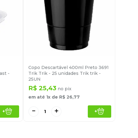
Copo Descartável 400ml Preto 3691
st -
Trik Trik - 25 unidades Trik trik -
25UN
R$
25
,
43
no pix
em até
1
x de
R$
26
,
77
－
＋
+
+