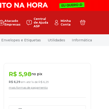
Central
Atacado
Minha
de Ajuda
Empresas
Conta
ASP
Envelopes e Etiquetas
Utilidades
Informática
R$
5
,
98
no pix
R$
6
,
29
em até
1
x de
R$
6
,
29
mais formas de pagamento