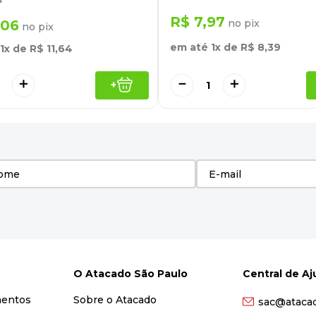
R$
7
,
97
06
no pix
no pix
em até
1
x de
R$
8
,
39
1
x de
R$
11
,
64
＋
－
＋
+
O Atacado São Paulo
Central de A
mentos
Sobre o Atacado
sac@ataca