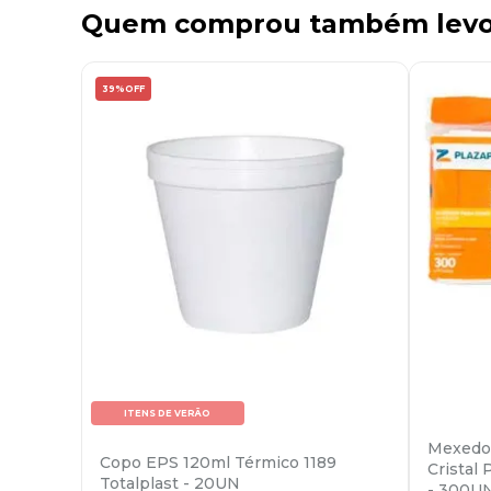
Quem comprou também lev
39%
OFF
ITENS DE VERÃO
Mexedor
Copo EPS 120ml Térmico 1189
Cristal
Totalplast - 20UN
- 300U