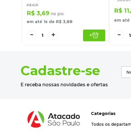
R$
6
,
31
R$
11
,
R$
3
,
69
no pix
em até
em até
1
x de
R$
3
,
88
－
－
＋
+
Cadastre-se
E receba nossas novidades e ofertas
Categorias
Todos os departa