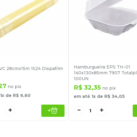
Hamburgueira EPS TH-01
VC 28cmx15m 1524 Dispafilm
140x130x85mm 7907 Totalpla
100UN
27
no pix
R$
32
,
35
no pix
1
x de
R$
6
,
60
em até
1
x de
R$
34
,
05
＋
－
＋
+