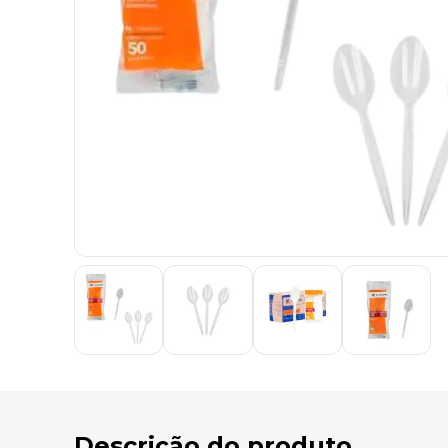
9
º
marca texto
10
º
lapis
Descrição do produto