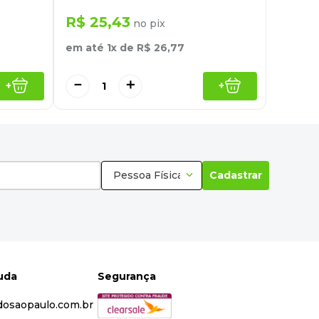
R$
25
,
43
no pix
em até
1
x de
R$
26
,
77
－
＋
+
+
Pessoa Física
Cadastrar
juda
Segurança
dosaopaulo.com.br