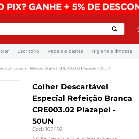
olar
Escritório
Papeis e pastas
Higiene e limpeza
artável Especial Refeição Branca CRE003.02 Plazapel - 50UN
Colher Descartável
Especial Refeição Branca
CRE003.02 Plazapel -
50UN
Cod.
:
102492
A Colher Descartável Especial Refeição Branca é