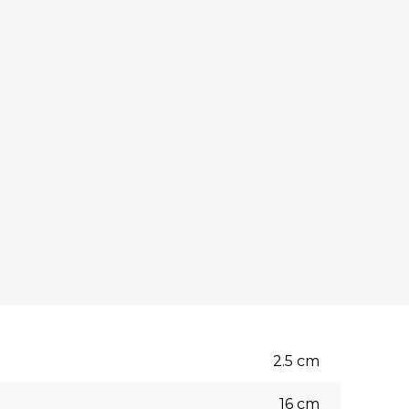
2.5
cm
16
cm