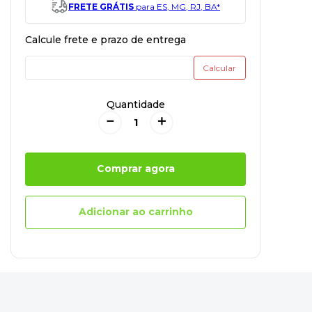
FRETE GRÁTIS
para ES, MG, RJ, BA*
Quantidade
－
＋
Comprar agora
Adicionar ao carrinho