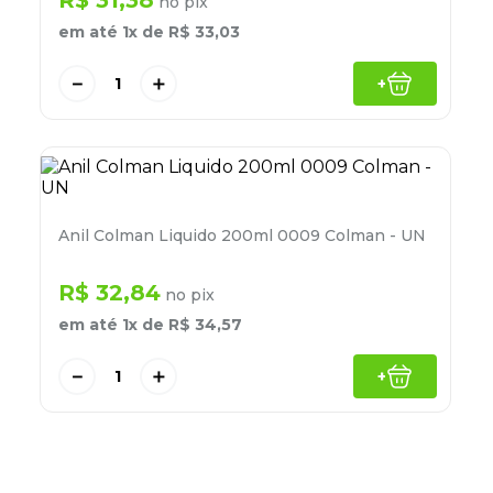
R$
31
,
38
no pix
8
º
lapis
em até
1
x de
R$
33
,
03
9
º
marca texto
－
＋
+
10
º
caixa organizadora
Anil Colman Liquido 200ml 0009 Colman - UN
R$
32
,
84
no pix
em até
1
x de
R$
34
,
57
－
＋
+