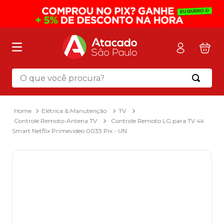
O que você procura?
Termos mais buscados
1
º
mochila
Elétrica & Manutenção
TV
Controle Remoto-Antena TV
Controle Remoto LG para TV 4k
2
º
sacola
Smart Netflix Primevideo 0033 Pix - UN
3
º
mala
4
º
papel toalha
5
º
pasta
6
º
papel higienico
7
º
lapis