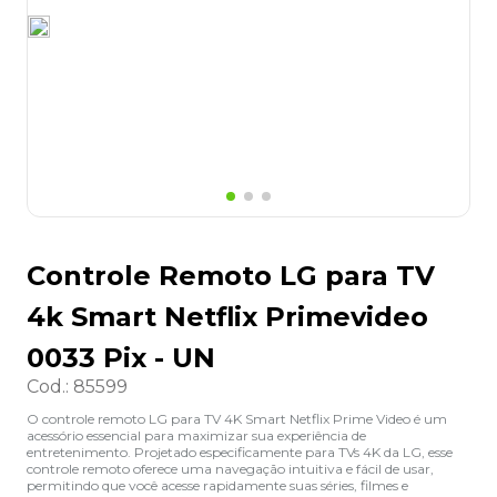
8
º
desinfetante
9
º
marca texto
10
º
cola
Controle Remoto LG para TV
4k Smart Netflix Primevideo
0033 Pix - UN
Cod.
:
85599
O controle remoto LG para TV 4K Smart Netflix Prime Video é um
acessório essencial para maximizar sua experiência de
entretenimento. Projetado especificamente para TVs 4K da LG, esse
controle remoto oferece uma navegação intuitiva e fácil de usar,
permitindo que você acesse rapidamente suas séries, filmes e