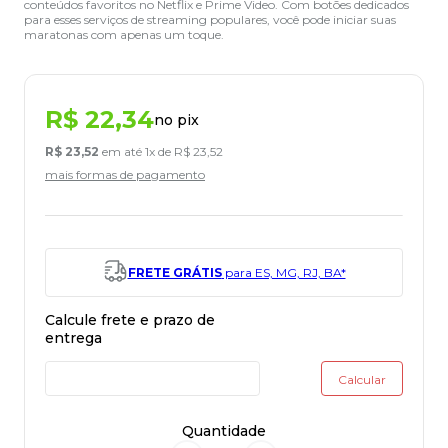
conteúdos favoritos no Netflix e Prime Video. Com botões dedicados
para esses serviços de streaming populares, você pode iniciar suas
maratonas com apenas um toque.
R$
22
,
34
no pix
R$
23
,
52
em até
1
x de
R$
23
,
52
mais formas de pagamento
FRETE GRÁTIS
para ES, MG, RJ, BA*
Quantidade