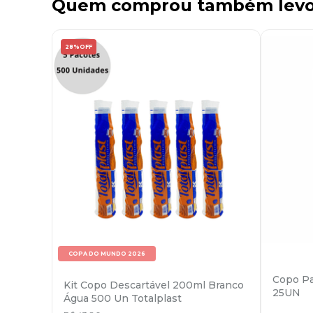
Quem comprou também lev
28%
OFF
COPA DO MUNDO 2026
Copo Pa
Kit Copo Descartável 200ml Branco
25UN
Água 500 Un Totalplast