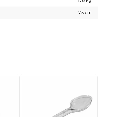
178
kg
7.5
cm