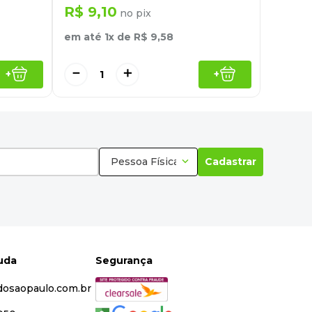
R$
9
,
10
no pix
em até
1
x de
R$
9
,
58
－
＋
+
+
Pessoa Física
Cadastrar
juda
Segurança
dosaopaulo.com.br