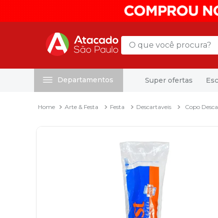
O que você procura?
Departamentos
Super ofertas
Esc
Termos mais buscados
1
º
mochila
Arte & Festa
Festa
Descartaveis
Copo Desca
2
º
sacola
3
º
papel toalha
4
º
mala
5
º
pasta
6
º
papel higienico
7
º
caixa organizadora
8
º
grampeador