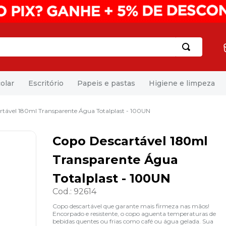
olar
Escritório
Papeis e pastas
Higiene e limpeza
rtável 180ml Transparente Água Totalplast - 100UN
Copo Descartável 180ml
Transparente Água
Totalplast - 100UN
Cod.
:
92614
Copo descartável que garante mais firmeza nas mãos!
Encorpado e resistente, o copo aguenta temperaturas de
bebidas quentes ou frias como café ou água gelada. Sua