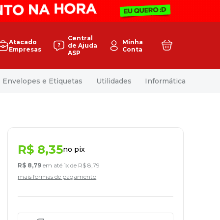
Central
Atacado
Minha
de Ajuda
Empresas
Conta
ASP
Envelopes e Etiquetas
Utilidades
Informática
R$
8
,
35
no pix
R$
8
,
79
em até
1
x de
R$
8
,
79
mais formas de pagamento