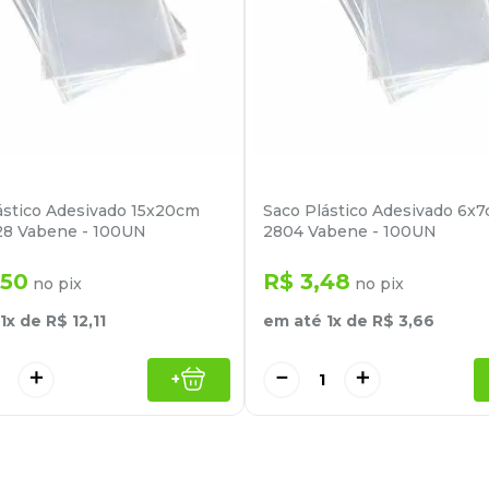
ástico Adesivado 15x20cm
Saco Plástico Adesivado 6x
28 Vabene - 100UN
2804 Vabene - 100UN
50
R$
3
,
48
no pix
no pix
1
x de
R$
12
,
11
em até
1
x de
R$
3
,
66
＋
－
＋
+