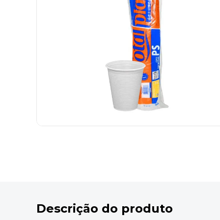
9
º
desinfetante
10
º
marca texto
Descrição do produto