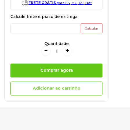
FRETE GRÁTIS
para ES, MG, RJ, BA*
Quantidade
－
＋
Comprar agora
Adicionar ao carrinho