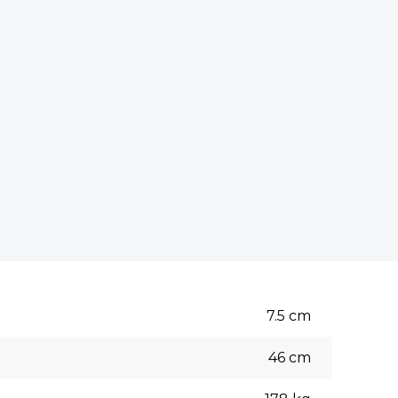
7.5
cm
46
cm