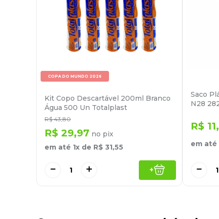
COPA DO MUNDO 2026
Saco Pl
Kit Copo Descartável 200ml Branco
N28 28
Água 500 Un Totalplast
R$
43
,
80
R$
11
,
R$
29
,
97
no pix
em até
em até
1
x de
R$
31
,
55
－
－
＋
+