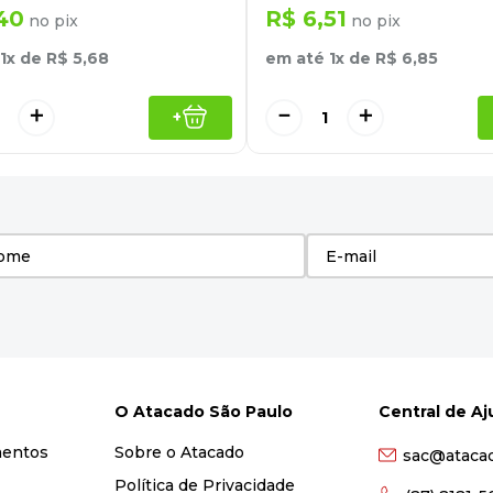
40
R$
6
,
51
no pix
no pix
1
x de
R$
5
,
68
em até
1
x de
R$
6
,
85
＋
－
＋
+
O Atacado São Paulo
Central de A
mentos
Sobre o Atacado
sac@ataca
Política de Privacidade