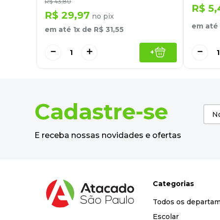
R$
43
,
80
R$
5
,
R$
29
,
97
no pix
em até
em até
1
x de
R$
31
,
55
－
－
＋
+
Cadastre-se
E receba nossas novidades e ofertas
Categorias
Todos os departa
Escolar