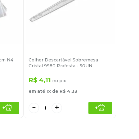
7cm N4
Colher Descartável Sobremesa
Cristal 9980 Prafesta - 50UN
R$
4
,
11
no pix
em até
1
x de
R$
4
,
33
－
＋
+
+