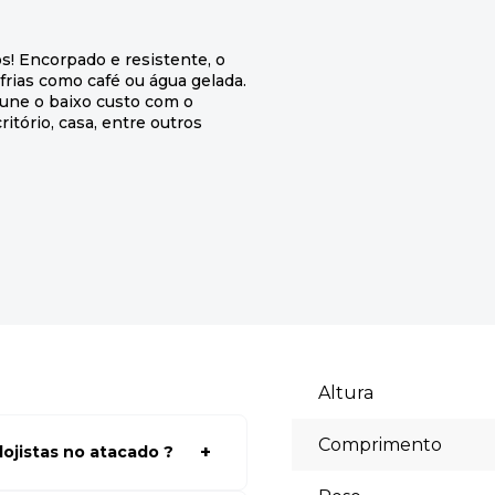
s! Encorpado e resistente, o
rias como café ou água gelada.
une o baixo custo com o
itório, casa, entre outros
Altura
Comprimento
ojistas no atacado ?
a ter acessos aos preços faça