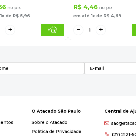
66
R$
4
,
46
no pix
no pix
1
x de
R$
5
,
96
em até
1
x de
R$
4
,
69
＋
－
＋
+
O Atacado São Paulo
Central de A
mentos
Sobre o Atacado
sac@ataca
Política de Privacidade
(27) 2121-