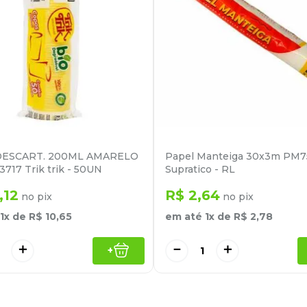
ESCART. 200ML AMARELO
Papel Manteiga 30x3m PM
717 Trik trik - 50UN
Supratico - RL
,
12
R$
2
,
64
no pix
no pix
1
x de
R$
10
,
65
em até
1
x de
R$
2
,
78
＋
－
＋
+