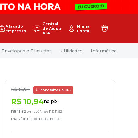
Central
Atacado
Minha
de Ajuda
Empresas
Conta
ASP
Envelopes e Etiquetas
Utilidades
Informática
R$
13
,
77
Economize
16%
OFF
R$
10
,
94
no pix
R$
11
,
52
em até
1
x de
R$
11
,
52
mais formas de pagamento