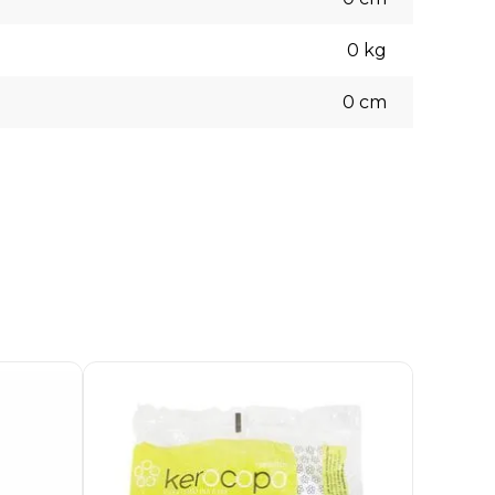
0
kg
0
cm