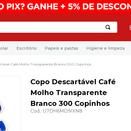
olar
Escritório
Papeis e pastas
Higiene e limpeza
rtável Café Molho Transparente Branco 300 Copinhos
Copo Descartável Café
Molho Transparente
Branco 300 Copinhos
Cod.
:
U7DH6MD9IXN8