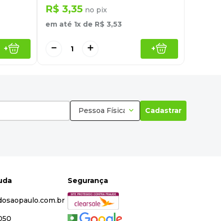
R$
3
,
35
no pix
em até
1
x de
R$
3
,
53
－
＋
+
+
Pessoa Física
Cadastrar
juda
Segurança
dosaopaulo.com.br
5050