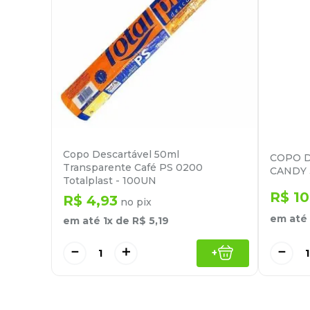
Copo Descartável 50ml
COPO D
Transparente Café PS 0200
CANDY 3
Totalplast - 100UN
R$
10
R$
4
,
93
no pix
em até
em até
1
x de
R$
5
,
19
－
＋
－
+