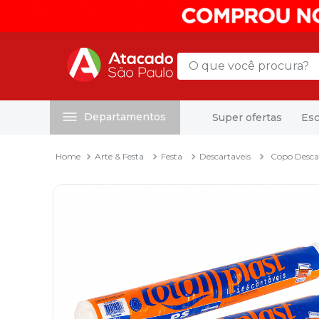
O que você procura?
Departamentos
Super ofertas
Esc
Termos mais buscados
1
º
mochila
Arte & Festa
Festa
Descartaveis
Copo Desca
2
º
sacola
3
º
papel toalha
4
º
mala
5
º
pasta
6
º
papel higienico
7
º
caixa organizadora
8
º
grampeador