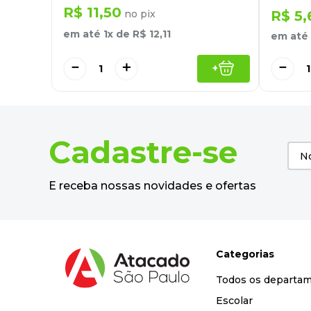
R$
11
,
50
no pix
R$
5
,
em até
1
x de
R$
12
,
11
em até
－
＋
－
+
Cadastre-se
E receba nossas novidades e ofertas
Categorias
Todos os departa
Escolar