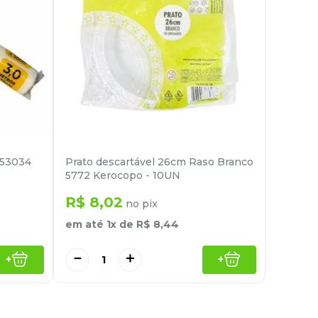
753034
Prato descartável 26cm Raso Branco
5772 Kerocopo - 10UN
R$
8
,
02
no pix
em até
1
x de
R$
8
,
44
－
＋
+
+