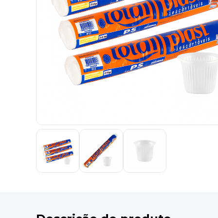
9
º
desinfetante
10
º
marca texto