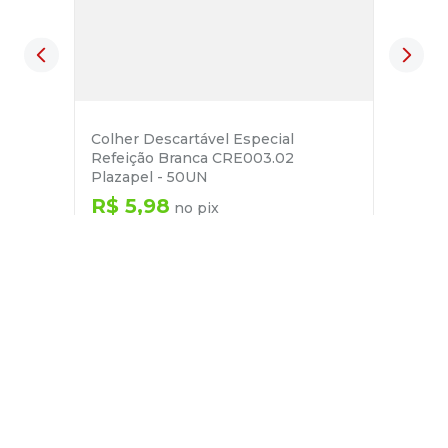
Colher Descartável Especial
Refeição Branca CRE003.02
Plazapel - 50UN
R$
5
,
98
no pix
em até
1
x de
R$
6
,
29
－
＋
+
Cadastre-se
E receba nossas novidades e ofertas