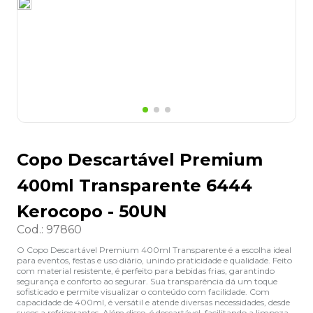
8
º
desinfetante
9
º
marca texto
10
º
cola
Copo Descartável Premium
400ml Transparente 6444
Kerocopo - 50UN
Cod.
:
97860
O Copo Descartável Premium 400ml Transparente é a escolha ideal
para eventos, festas e uso diário, unindo praticidade e qualidade. Feito
com material resistente, é perfeito para bebidas frias, garantindo
segurança e conforto ao segurar. Sua transparência dá um toque
sofisticado e permite visualizar o conteúdo com facilidade. Com
capacidade de 400ml, é versátil e atende diversas necessidades, desde
sucos a refrigerantes. Além disso, é descartável, facilitando a limpeza