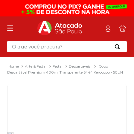
O que você procura?
Termos mais buscados
1
º
mochila
Arte & Festa
Festa
Descartaveis
Copo
Descartável Premium 400ml Transparente 6444 Kerocopo - 50UN
2
º
sacola
3
º
mala
4
º
papel toalha
5
º
pasta
6
º
papel higienico
7
º
lapis