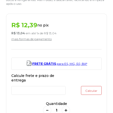
após o uso.
R$
12
,
39
no pix
R$
13
,
04
em até
1
x de
R$
13
,
04
mais formas de pagamento
FRETE GRÁTIS
para ES, MG, RJ, BA*
Quantidade
－
＋