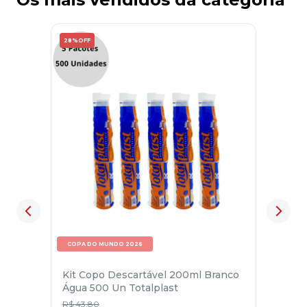
28%
OFF
COPA DO MUNDO 2026
Kit Copo Descartável 200ml Branco
Água 500 Un Totalplast
R$
43
,
80