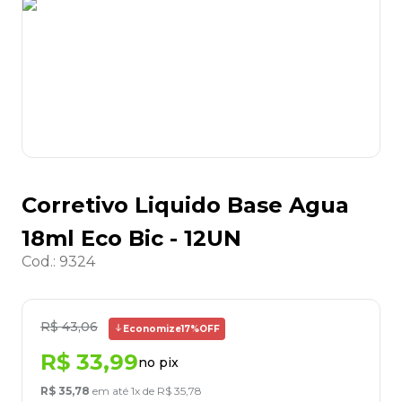
8
º
grampeador
9
º
marca texto
10
º
lapis
Corretivo Liquido Base Agua
18ml Eco Bic - 12UN
Cod.
:
9324
R$
43
,
06
Economize
17%
OFF
R$
33
,
99
no pix
R$
35
,
78
em até
1
x de
R$
35
,
78