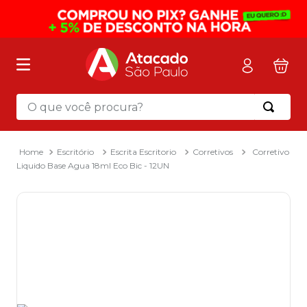
O que você procura?
Termos mais buscados
1
º
mochila
Escritório
Escrita Escritorio
Corretivos
Corretivo
Liquido Base Agua 18ml Eco Bic - 12UN
2
º
sacola
3
º
papel toalha
4
º
pasta
5
º
mala
6
º
papel higienico
7
º
caixa organizadora