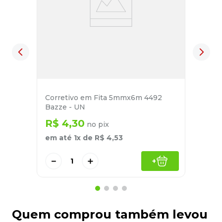
Corretivo em Fita 5mmx6m 4492
Bazze - UN
R$
4
,
30
no pix
em até
1
x de
R$
4
,
53
－
＋
+
Quem comprou também levou