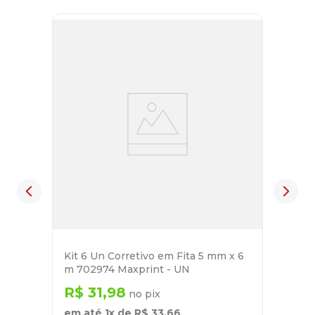
Kit 6 Un Corretivo em Fita 5 mm x 6
m 702974 Maxprint - UN
R$
31
,
98
no pix
em até
1
x de
R$
33
,
66