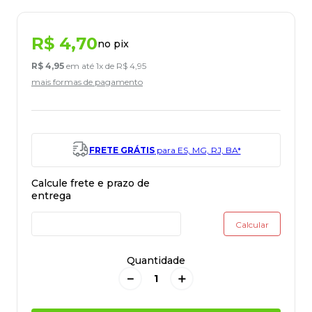
R$
4
,
70
no pix
R$
4
,
95
em até
1
x de
R$
4
,
95
mais formas de pagamento
FRETE GRÁTIS
para ES, MG, RJ, BA*
Quantidade
－
＋