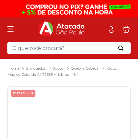
O que você procura?
Termos mais buscados
1
º
mochila
Brinquedos
Jogos
Quebra Cabeça
Cubo
Mágico Colorido AKT2635 Ark brasil - UN
2
º
sacola
3
º
papel toalha
FESTA JUNINA
4
º
mala
5
º
pasta
6
º
papel higienico
7
º
caixa organizadora