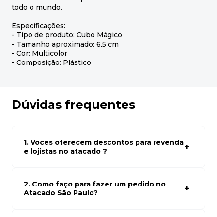
todo o mundo.
Especificações:
- Tipo de produto: Cubo Mágico
- Tamanho aproximado: 6,5 cm
- Cor: Multicolor
- Composição: Plástico
Dúvidas frequentes
1. Vocês oferecem descontos para revenda
e lojistas no atacado ?
Sim, temos preços especiais para compras no atacado.
Para ter acessos aos preços faça seus cadastro em
atacado empresas e compre com os melhores preços
2. Como faço para fazer um pedido no
para seu modelo de negócio
Atacado São Paulo?
Para fazer um pedido conosco, basta navegar em nosso