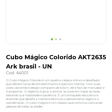
8
º
grampeador
9
º
desinfetante
10
º
marca texto
Cubo Mágico Colorido AKT2635
Ark brasil - UN
Cod.
:
64001
O Cubo Mágico Colorido é um quebra-cabeça icônico e desafiador
que oferece horas de entretenimento e exercício mental. Com suas
cores vibrantes e design compacto de 6,5cm, ele é fácil de manusear e
transportar. O objetivo é girar e alinhar as cores em todas as faces,
testando sua habilidade e paciência. É um brinquedo educativo e
divertido que desafia a mente e estimula o pensamento lógico e a
coordenação. O cubo mágico é um clássico que continua cativando
pessoas de todas as idades.