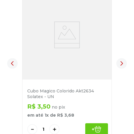
Cubo Magico Colorido Akt2634
Solatex - UN
R$
3
,
50
no pix
em até
1
x de
R$
3
,
68
－
＋
+