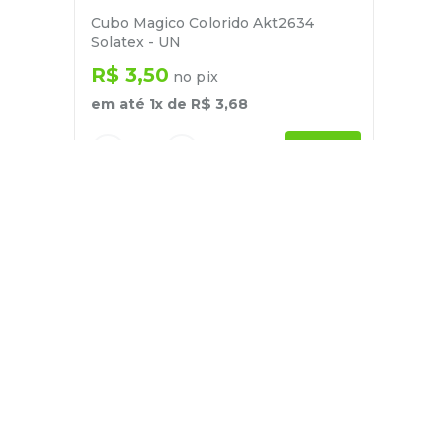
Cubo Magico Colorido Akt2634
Solatex - UN
R$
3
,
50
no pix
em até
1
x de
R$
3
,
68
－
＋
+
Cadastre-se
E receba nossas novidades e ofertas