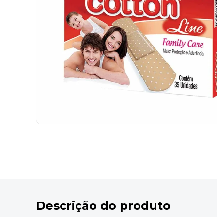
9
º
marca texto
10
º
caixa organizadora
Descrição do produto