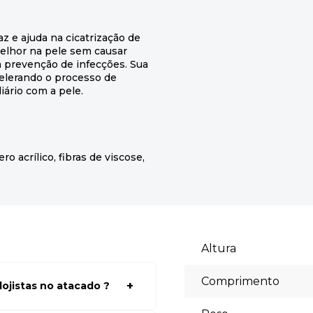
z e ajuda na cicatrização de
elhor na pele sem causar
a prevenção de infecções. Sua
acelerando o processo de
iário com a pele.
ro acrílico, fibras de viscose,
Altura
Comprimento
ojistas no atacado ?
a ter acessos aos preços faça