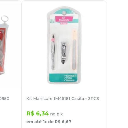
 0950
Kit Manicure IM46181 Casita - 3PCS
R$
6
,
34
no pix
em até
1
x de
R$
6
,
67