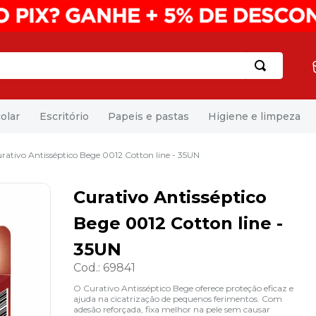
olar
Escritório
Papeis e pastas
Higiene e limpeza
rativo Antisséptico Bege 0012 Cotton line - 35UN
Curativo Antisséptico
Bege 0012 Cotton line -
35UN
Cod.
:
69841
O Curativo Antisséptico Bege oferece proteção eficaz e
ajuda na cicatrização de pequenos ferimentos. Com
adesão reforçada, fixa melhor na pele sem causar