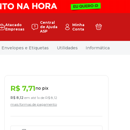
Central
Atacado
Minha
de Ajuda
Empresas
Conta
ASP
Envelopes e Etiquetas
Utilidades
Informática
R$
7
,
71
no pix
R$
8
,
12
em até
1
x de
R$
8
,
12
mais formas de pagamento