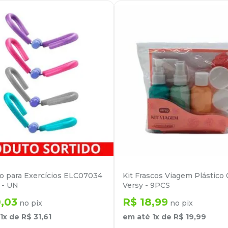
o para Exercícios ELC07034
Kit Frascos Viagem Plástico
 - UN
Versy - 9PCS
0
,
03
R$
18
,
99
no pix
no pix
1
x de
R$
31
,
61
em até
1
x de
R$
19
,
99