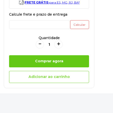
FRETE GRÁTIS
para ES, MG, RJ, BA*
Quantidade
－
＋
Comprar agora
Adicionar ao carrinho