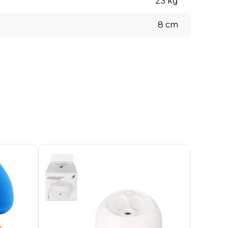
23
kg
8
cm