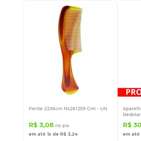
Pente 22X6cm Ns261259 Cim - UN
Aparelh
Redstar
R$
3
,
08
R$
3
no pix
em até
1
x de
R$
3
,
24
em até