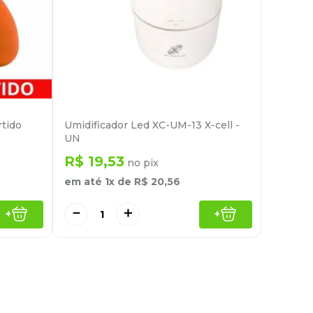
tido
Umidificador Led XC-UM-13 X-cell -
UN
R$
19
,
53
no pix
em até
1
x de
R$
20
,
56
－
＋
+
+