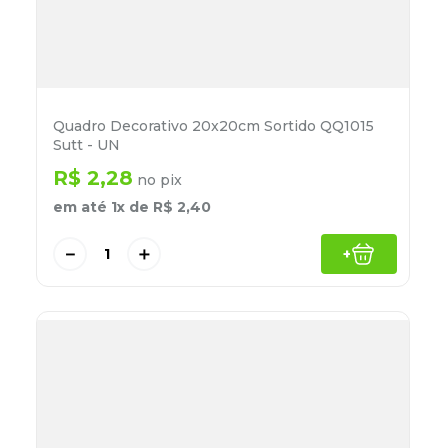
Quadro Decorativo 20x20cm Sortido QQ1015
Sutt - UN
R$
2
,
28
no pix
em até
1
x de
R$
2
,
40
－
＋
+