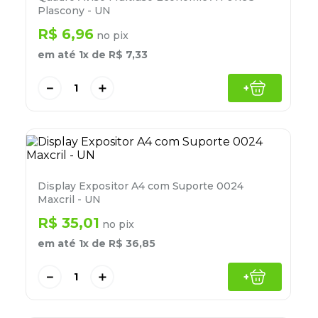
8
º
grampeador
Plascony - UN
R$
6
,
96
9
º
desinfetante
no pix
em até
1
x de
R$
7
,
33
10
º
marca texto
－
＋
+
Display Expositor A4 com Suporte 0024
Maxcril - UN
R$
35
,
01
no pix
em até
1
x de
R$
36
,
85
－
＋
+