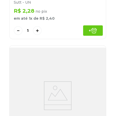
Sutt - UN
R$
2
,
28
no pix
em até
1
x de
R$
2
,
40
－
＋
+