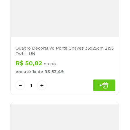
Quadro Decorativo Porta Chaves 35x25cm 2155
Fwb - UN
R$
50
,
82
no pix
em até
1
x de
R$
53
,
49
－
＋
+