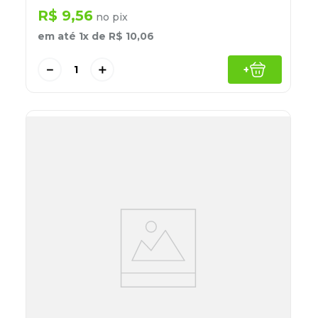
R$
9
,
56
no pix
em até
1
x de
R$
10
,
06
－
＋
+