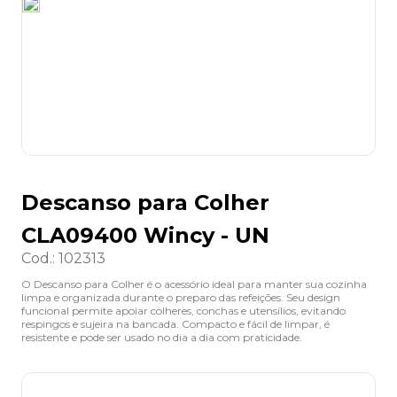
8
º
lapis
9
º
marca texto
10
º
caixa organizadora
Descanso para Colher
CLA09400 Wincy - UN
Cod.
:
102313
O Descanso para Colher é o acessório ideal para manter sua cozinha
limpa e organizada durante o preparo das refeições. Seu design
funcional permite apoiar colheres, conchas e utensílios, evitando
respingos e sujeira na bancada. Compacto e fácil de limpar, é
resistente e pode ser usado no dia a dia com praticidade.