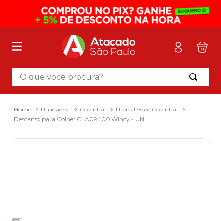
O que você procura?
Termos mais buscados
1
º
mochila
Utilidades
Cozinha
Utensilios de Cozinha
Descanso para Colher CLA09400 Wincy - UN
2
º
sacola
3
º
mala
4
º
papel toalha
5
º
pasta
6
º
papel higienico
7
º
desinfetante