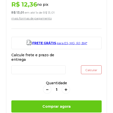
R$
12
,
36
no pix
R$
13
,
01
em até
1
x de
R$
13
,
01
mais formas de pagamento
FRETE GRÁTIS
para ES, MG, RJ, BA*
Quantidade
－
＋
Comprar agora