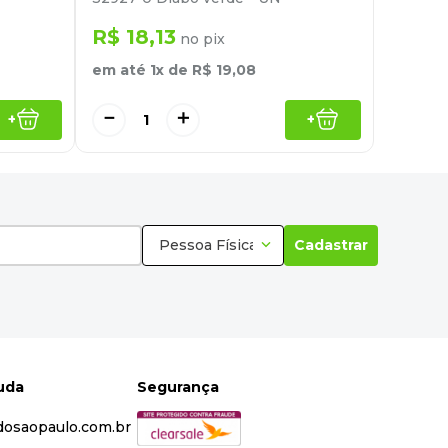
R$
18
,
13
no pix
em até
1
x de
R$
19
,
08
－
＋
+
+
Pessoa Física
Cadastrar
juda
Segurança
dosaopaulo.com.br