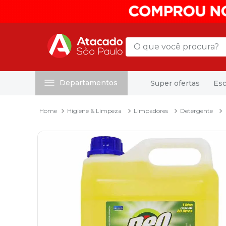
O que você procura?
Departamentos
Super ofertas
Esc
Termos mais buscados
1
º
mochila
Higiene & Limpeza
Limpadores
Detergente
2
º
sacola
3
º
mala
4
º
papel toalha
5
º
pasta
6
º
papel higienico
7
º
desinfetante
8
º
lapis