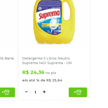
16 Barra
Detergente 5 Litros Neutro
Suprema 1401 Suprema - UN
R$
24
,
36
no pix
em até
1
x de
R$
25
,
64
－
＋
+
+