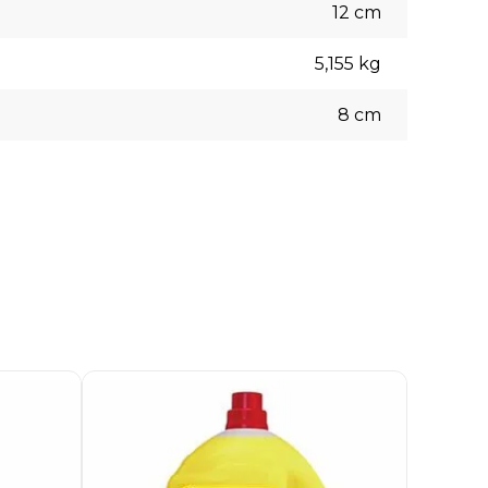
12
cm
5,155
kg
8
cm