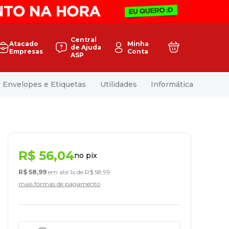
Central
Atacado
Minha
de Ajuda
Empresas
Conta
ASP
Envelopes e Etiquetas
Utilidades
Informática
R$
56
,
04
no pix
R$
58
,
99
em até
1
x de
R$
58
,
99
mais formas de pagamento