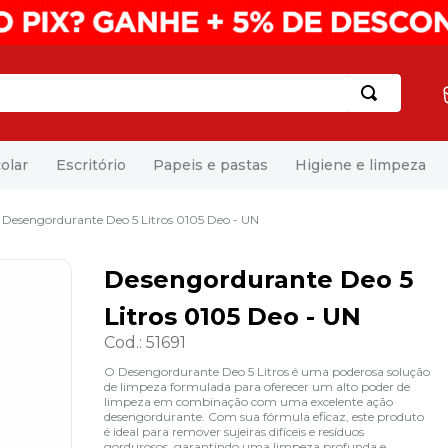
olar
Escritório
Papeis e pastas
Higiene e limpeza
Desengordurante Deo 5 Litros 0105 Deo - UN
Desengordurante Deo 5
Litros 0105 Deo - UN
Cod.
:
51691
O Desengordurante Deo 5 Litros é uma poderosa solução
de limpeza formulada para oferecer um alto poder de
limpeza em combinação com uma excelente ação
desengordurante. Com sua fórmula eficaz, este produto
é ideal para remover sujeiras difíceis e resíduos
gordurosos, garantindo uma limpeza profunda e