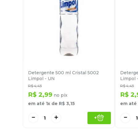
Detergente 500 ml Cristal 5002
Deterge
Limpol - UN
Limpol 
R$
4
,
43
R$
4
,
43
R$
2
,
99
R$
2
,
no pix
em até
1
x de
R$
3
,
15
em até
－
＋
－
+