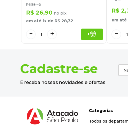
R$
38
,
42
R$
2
,
R$
26
,
90
no pix
em até
em até
1
x de
R$
28
,
32
－
－
＋
+
Cadastre-se
E receba nossas novidades e ofertas
Categorias
Todos os departa