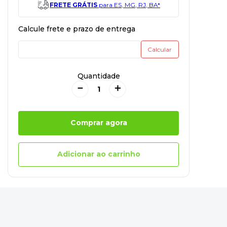
FRETE GRÁTIS
para ES, MG, RJ, BA*
Quantidade
－
＋
Comprar agora
Adicionar ao carrinho