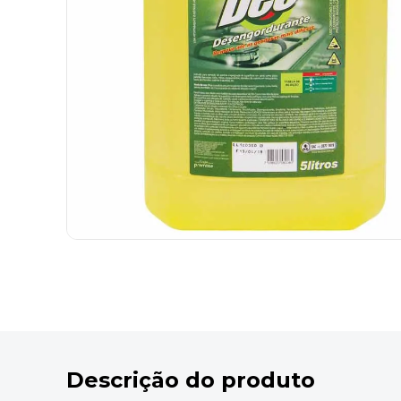
9
º
marca texto
10
º
caixa organizadora
Descrição do produto