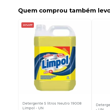
Quem comprou também lev
26%
OFF
Detergente 5 litros Neutro 19008
Deterge
Limpol - UN
- UN