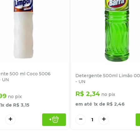
nte 500 ml Coco 5006
Detergente 500ml Limão 00
- UN
- UN
R$
2
,
34
no pix
99
no pix
em até
1
x de
R$
2
,
46
1
x de
R$
3
,
15
－
＋
＋
+