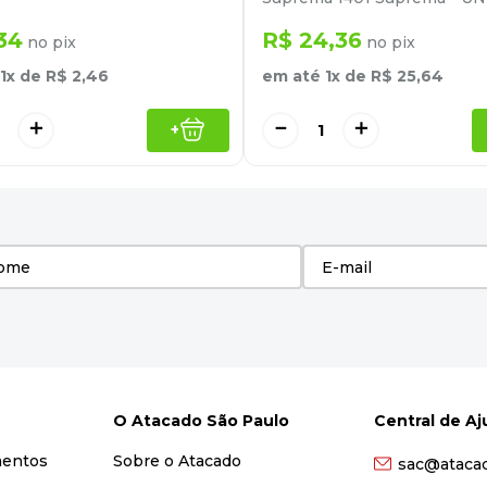
34
R$
24
,
36
no pix
no pix
1
x de
R$
2
,
46
em até
1
x de
R$
25
,
64
＋
－
＋
+
O Atacado São Paulo
Central de A
mentos
Sobre o Atacado
sac@ataca