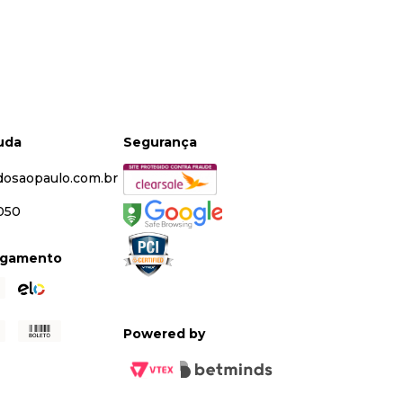
juda
Segurança
dosaopaulo.com.br
5050
agamento
Powered by