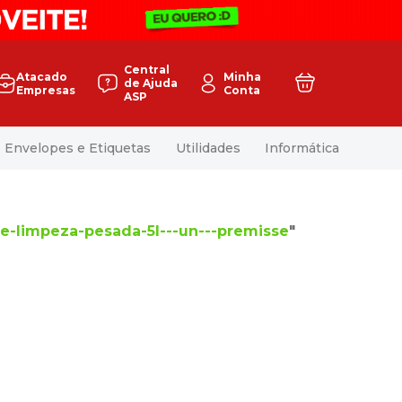
Central
Atacado
Minha
de Ajuda
Empresas
Conta
ASP
Envelopes e Etiquetas
Utilidades
Informática
e-limpeza-pesada-5l---un---premisse
"