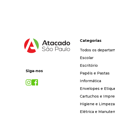
9
º
marca texto
10
º
lapis
Categorias
Todos os departa
Escolar
Escritório
Siga-nos
Papéis e Pastas
Informática
Envelopes e Etiqu
Cartuchos e Impre
Higiene e Limpeza
Elétrica e Manute