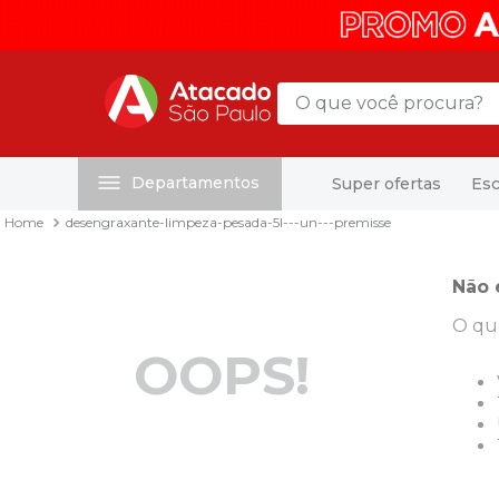
O que você procura?
Departamentos
Super ofertas
Esc
Termos mais buscados
desengraxante-limpeza-pesada-5l---un---premisse
1
º
mochila
2
º
sacola
Não 
3
º
papel toalha
O qu
4
º
pasta
OOPS!
5
º
mala
6
º
papel higienico
7
º
caixa organizadora
8
º
grampeador