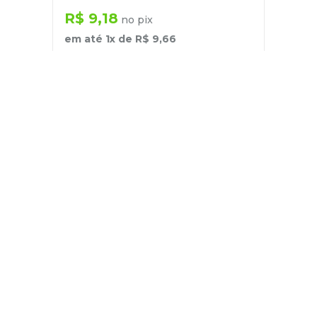
R$
9
,
18
no pix
em até
1
x de
R$
9
,
66
－
＋
+
Cadastre-se
E receba nossas novidades e ofertas
Pessoa Física
Cadastrar