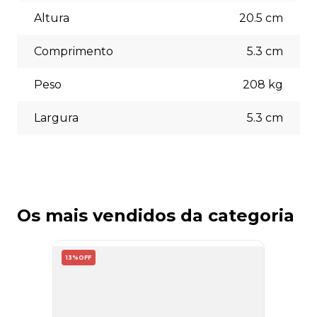
Aceitamos diversas formas de pagamento, incluindo pix
(5% off) cartões de crédito, boleto bancário. Você pode
Altura
20.5
cm
escolher a opção que melhor se adapte às suas
necessidades no momento do checkout.
Comprimento
5.3
cm
Peso
208
kg
Largura
5.3
cm
Os mais vendidos da categoria
13%
OFF