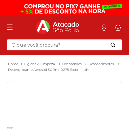
O que você procura?
Termos mais buscados
1
º
mochila
Higiene & Limpeza
Limpadores
Desodorizantes
Desengripante Aerossol 300ml 0275 Tecbril - UN
2
º
sacola
3
º
mala
4
º
papel toalha
5
º
pasta
6
º
papel higienico
7
º
lapis