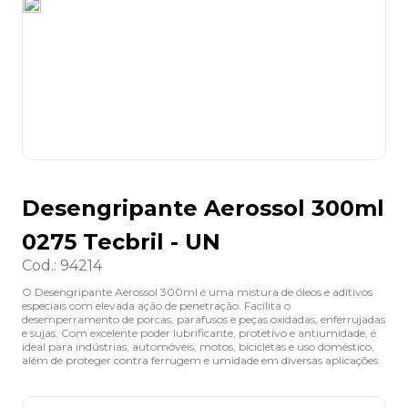
8
º
desinfetante
9
º
marca texto
10
º
cola
Desengripante Aerossol 300ml
0275 Tecbril - UN
Cod.
:
94214
O Desengripante Aerossol 300ml é uma mistura de óleos e aditivos
especiais com elevada ação de penetração. Facilita o
desemperramento de porcas, parafusos e peças oxidadas, enferrujadas
e sujas. Com excelente poder lubrificante, protetivo e antiumidade, é
ideal para indústrias, automóveis, motos, bicicletas e uso doméstico,
além de proteger contra ferrugem e umidade em diversas aplicações.