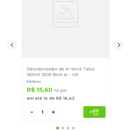
Desodorizador de Ar Wick Talco
360ml 2505 Bom ar - UN
R$
18
,
94
R$
15
,
60
no pix
em até
1
x de
R$
16
,
42
－
＋
+