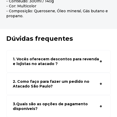
- Conteúdo: 300ml / 140g
- Cor: Multicolor
- Composição: Querosene, Óleo mineral, Gás butano e
propano.
Dúvidas frequentes
1. Vocês oferecem descontos para revenda
e lojistas no atacado ?
Sim, temos preços especiais para compras no atacado.
Para ter acessos aos preços faça seus cadastro em
atacado empresas e compre com os melhores preços
2. Como faço para fazer um pedido no
para seu modelo de negócio
Atacado São Paulo?
Para fazer um pedido conosco, basta navegar em nosso
site, selecionar os produtos desejados e adicionar ao
carrinho. Em seguida, siga as instruções para finalizar a
3.Quais são as opções de pagamento
compra. Se precisar de ajuda, nossa equipe de suporte
disponíveis?
está à disposição para auxiliá-lo.