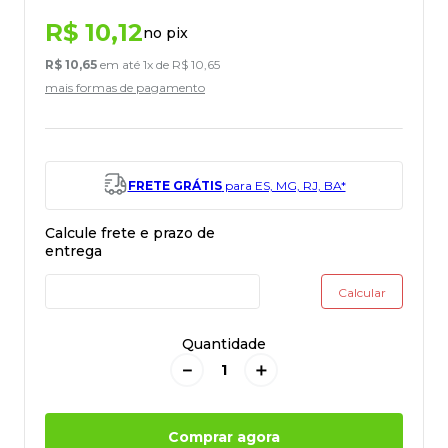
R$
10
,
12
no pix
R$
10
,
65
em até
1
x de
R$
10
,
65
mais formas de pagamento
FRETE GRÁTIS
para ES, MG, RJ, BA*
Quantidade
－
＋
Comprar agora