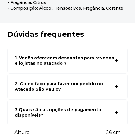
- Fragância: Citrus
- Composição: Álcool, Tensoativos, Fragância, Corante
Dúvidas frequentes
1. Vocês oferecem descontos para revenda
e lojistas no atacado ?
Sim, temos preços especiais para compras no atacado.
Para ter acessos aos preços faça seus cadastro em
atacado empresas e compre com os melhores preços
2. Como faço para fazer um pedido no
para seu modelo de negócio
Atacado São Paulo?
Para fazer um pedido conosco, basta navegar em nosso
site, selecionar os produtos desejados e adicionar ao
carrinho. Em seguida, siga as instruções para finalizar a
3.Quais são as opções de pagamento
compra. Se precisar de ajuda, nossa equipe de suporte
disponíveis?
está à disposição para auxiliá-lo.
Aceitamos diversas formas de pagamento, incluindo pix
(5% off) cartões de crédito, boleto bancário. Você pode
Altura
26
cm