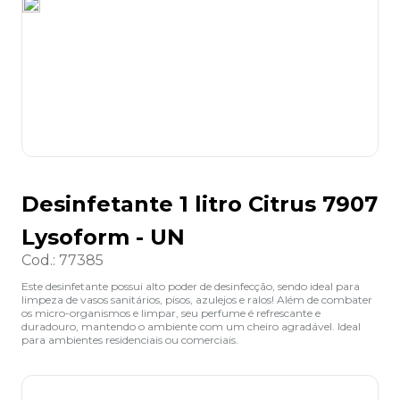
8
º
lapis
9
º
marca texto
10
º
caixa organizadora
Desinfetante 1 litro Citrus 7907
Lysoform - UN
Cod.
:
77385
Este desinfetante possui alto poder de desinfecção, sendo ideal para
limpeza de vasos sanitários, pisos, azulejos e ralos! Além de combater
os micro-organismos e limpar, seu perfume é refrescante e
duradouro, mantendo o ambiente com um cheiro agradável. Ideal
para ambientes residenciais ou comerciais.