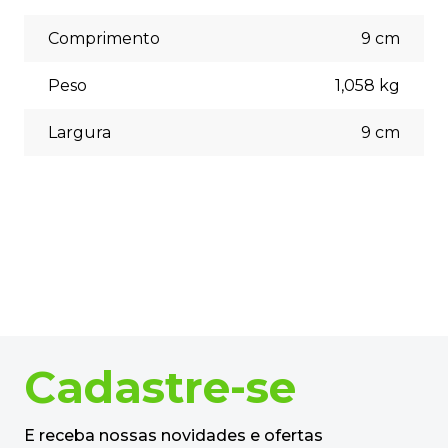
escolher a opção que melhor se adapte às suas
necessidades no momento do checkout.
Comprimento
9
cm
Peso
1,058
kg
Largura
9
cm
Cadastre-se
E receba nossas novidades e ofertas