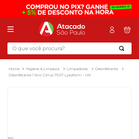
O que você procura?
Termos mais buscados
1
º
mochila
Higiene & Limpeza
Limpadores
Desinfetante
Desinfetante 1 litro Citrus 7907 Lysoform - UN
2
º
sacola
3
º
mala
4
º
papel toalha
5
º
pasta
6
º
papel higienico
7
º
desinfetante