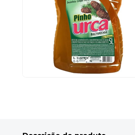
9
º
desinfetante
10
º
marca texto