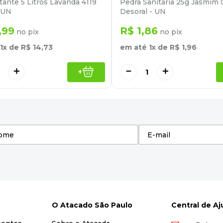
tante 5 Litros Lavanda 4119
Pedra Sanitária 25g Jasmim 
 UN
Desoral - UN
,
99
R$
1
,
86
no pix
no pix
1
x de
R$
14
,
73
em até
1
x de
R$
1
,
96
＋
－
＋
+
O Atacado São Paulo
Central de A