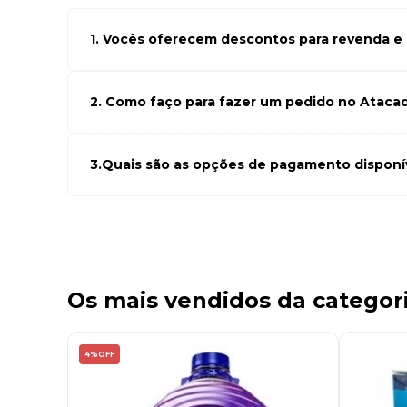
1. Vocês oferecem descontos para revenda e l
Sim, temos preços especiais para compras no atacado. Par
seus cadastro em atacado empresas e compre com os me
de negócio
2. Como faço para fazer um pedido no Ataca
Para fazer um pedido conosco, basta navegar em nosso si
desejados e adicionar ao carrinho. Em seguida, siga as ins
Se precisar de ajuda, nossa equipe de suporte está à dispos
3.Quais são as opções de pagamento disponí
Aceitamos diversas formas de pagamento, incluindo pix (5
bancário. Você pode escolher a opção que melhor se ada
momento do checkout.
Os mais vendidos da categor
4%
OFF