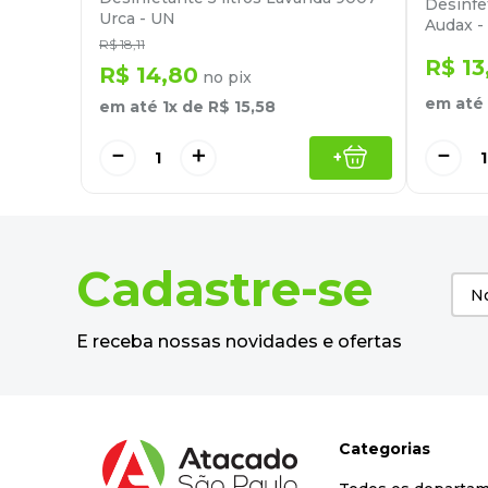
Desinfe
Urca - UN
Audax -
R$
18
,
11
R$
13
R$
14
,
80
no pix
em até
em até
1
x de
R$
15
,
58
－
－
＋
+
Cadastre-se
E receba nossas novidades e ofertas
Categorias