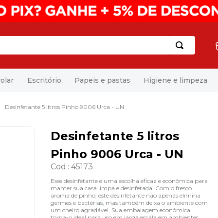
olar
Escritório
Papeis e pastas
Higiene e limpeza
Desinfetante 5 litros Pinho 9006 Urca - UN
Desinfetante 5 litros
Pinho 9006 Urca - UN
Cod.
:
45173
Esse desinfetante é uma escolha eficaz e econômica para
manter sua casa limpa e desinfetada. Com o fresco
aroma de pinho, este desinfetante não apenas elimina
germes e bactérias, mas também deixa o ambiente com
um cheiro agradável. Sua embalagem econômica
torna-o ideal para uso em larga escala em ambientes