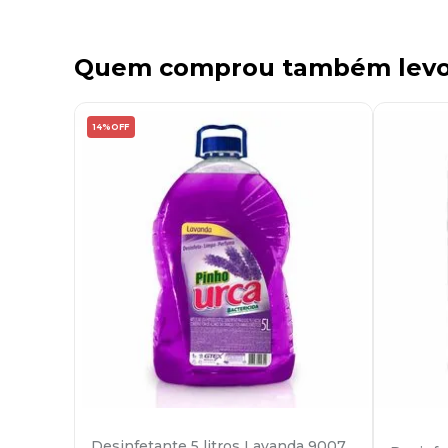
Quem comprou também lev
14%
OFF
Desinfetante 5 litros Lavanda 9007