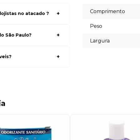
Comprimento
ojistas no atacado ?
a ter acessos aos preços faça
Peso
lhores preços para seu modelo
do São Paulo?
Largura
te, selecionar os produtos
truções para finalizar a compra.
ição para auxiliá-lo.
veis?
% off) cartões de crédito, boleto
pte às suas necessidades no
ia