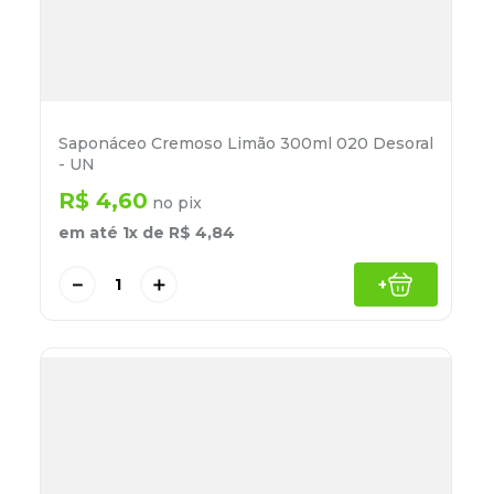
Saponáceo Cremoso Limão 300ml 020 Desoral
- UN
R$
4
,
60
no pix
em até
1
x de
R$
4
,
84
－
＋
+