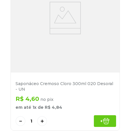
Saponáceo Cremoso Cloro 300ml 020 Desoral
- UN
R$
4
,
60
no pix
em até
1
x de
R$
4
,
84
－
＋
+