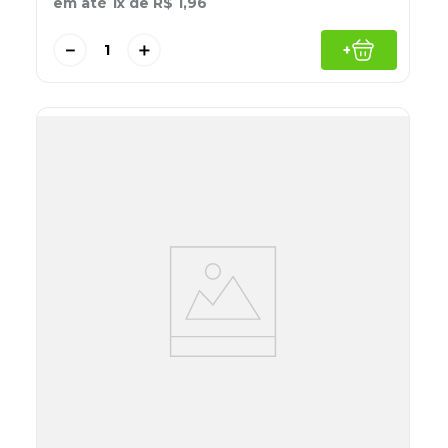
em até
1
x de
R$
1
,
96
－
＋
+