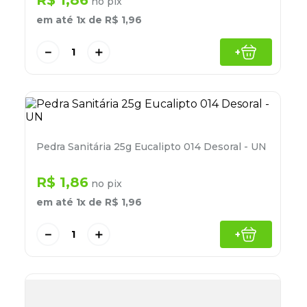
R$
1
,
86
no pix
8
º
grampeador
em até
1
x de
R$
1
,
96
9
º
desinfetante
－
＋
+
10
º
marca texto
Pedra Sanitária 25g Eucalipto 014 Desoral - UN
R$
1
,
86
no pix
em até
1
x de
R$
1
,
96
－
＋
+