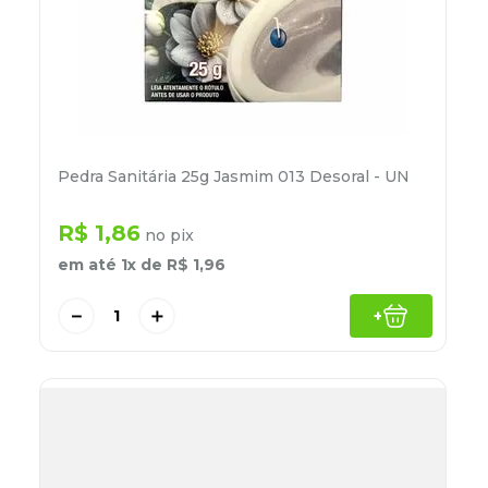
Pedra Sanitária 25g Jasmim 013 Desoral - UN
R$
1
,
86
no pix
em até
1
x de
R$
1
,
96
－
＋
+