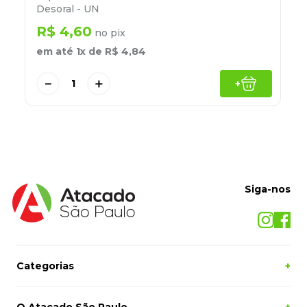
Desoral - UN
R$
4
,
60
no pix
em até
1
x de
R$
4
,
84
－
＋
+
Siga-nos
Categorias
+