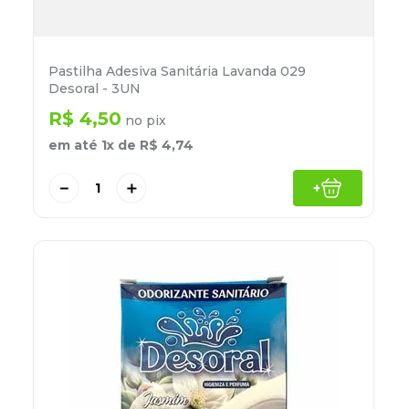
Pastilha Adesiva Sanitária Lavanda 029
Desoral - 3UN
R$
4
,
50
no pix
em até
1
x de
R$
4
,
74
－
＋
+