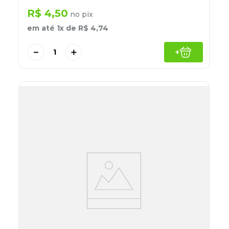
R$
4
,
50
no pix
em até
1
x de
R$
4
,
74
－
＋
+