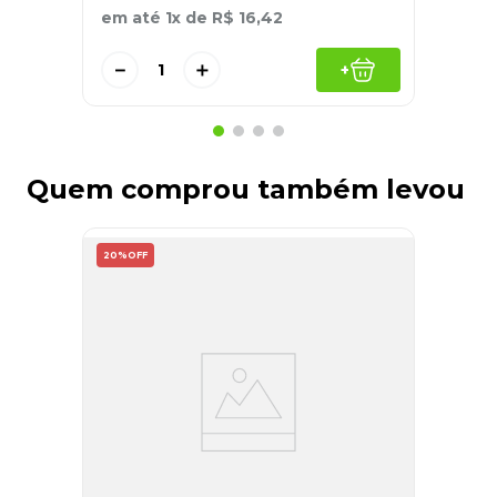
em até
1
x de
R$
16
,
42
－
＋
+
Quem comprou também levou
20%
OFF