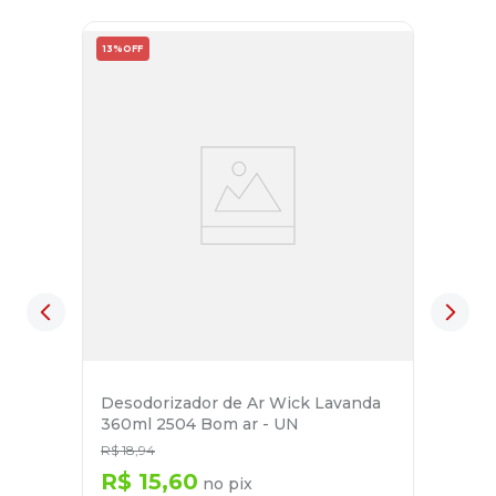
13%
OFF
Desodorizador de Ar Wick Lavanda
360ml 2504 Bom ar - UN
R$
18
,
94
R$
15
,
60
no pix