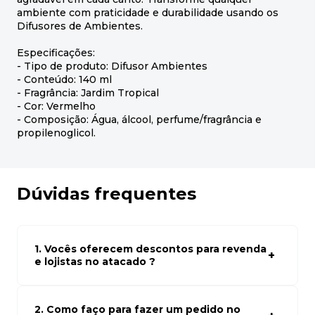
ambiente com praticidade e durabilidade usando os
Difusores de Ambientes.
Especificações:
- Tipo de produto: Difusor Ambientes
- Conteúdo: 140 ml
- Fragrância: Jardim Tropical
- Cor: Vermelho
- Composição: Água, álcool, perfume/fragrância e
propilenoglicol.
Dúvidas frequentes
1. Vocês oferecem descontos para revenda
e lojistas no atacado ?
Sim, temos preços especiais para compras no atacado.
Para ter acessos aos preços faça seus cadastro em
atacado empresas e compre com os melhores preços
2. Como faço para fazer um pedido no