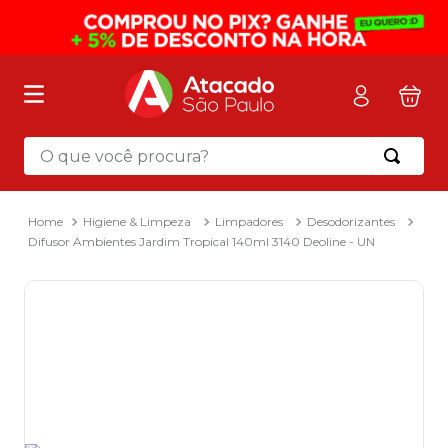
O que você procura?
Termos mais buscados
1
º
mochila
Higiene & Limpeza
Limpadores
Desodorizantes
Difusor Ambientes Jardim Tropical 140ml 3140 Deoline - UN
2
º
sacola
3
º
papel toalha
4
º
mala
5
º
pasta
6
º
papel higienico
7
º
caixa organizadora