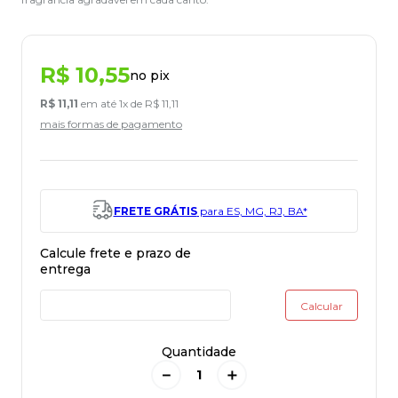
R$
10
,
55
no pix
R$
11
,
11
em até
1
x de
R$
11
,
11
mais formas de pagamento
FRETE GRÁTIS
para ES, MG, RJ, BA*
Quantidade
－
＋