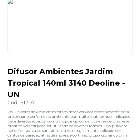
8
º
grampeador
9
º
desinfetante
10
º
marca texto
Difusor Ambientes Jardim
Tropical 140ml 3140 Deoline -
UN
Cod.
:
51707
Os Difusores de Ambientes foram desenvolvidos especialmente para
prolongar o perfume no ambiente por muito mais tempo. Indicados
para diversos espaços, como shoppings, comércios e residências, esse
produto versátil pode ser utilizado de diversas formas. Seja puro em
ralos, lixeiras, vasos sanitários, ou estrategicamente aplicado em
cantos de paredes, atrás de móveis e cortinas, proporcionando uma
fragrância agradável em cada canto.