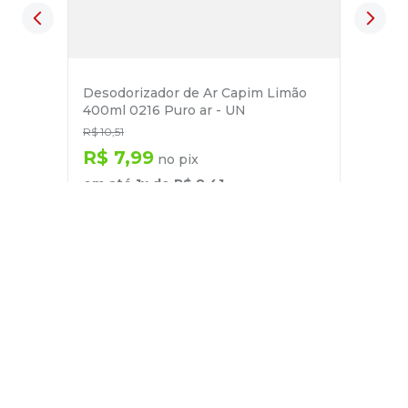
Desodorizador de Ar Capim Limão
400ml 0216 Puro ar - UN
R$
10
,
51
R$
7
,
99
no pix
em até
1
x de
R$
8
,
41
－
＋
+
Cadastre-se
E receba nossas novidades e ofertas