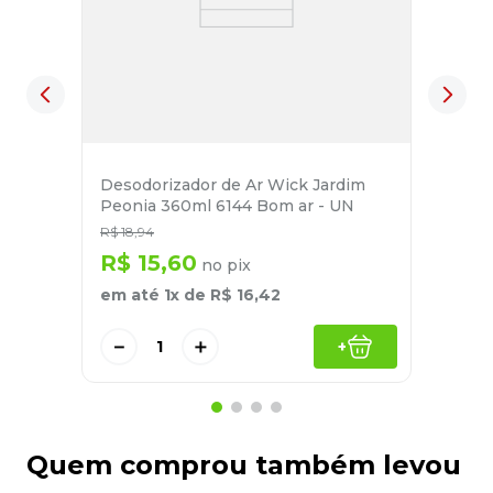
Desodorizador de Ar Wick Jardim
Peonia 360ml 6144 Bom ar - UN
R$
18
,
94
R$
15
,
60
no pix
em até
1
x de
R$
16
,
42
－
＋
+
Quem comprou também levou