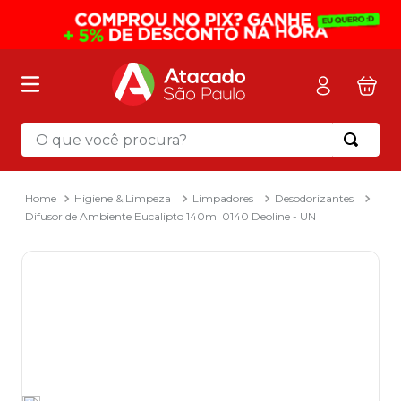
O que você procura?
Termos mais buscados
1
º
mochila
Higiene & Limpeza
Limpadores
Desodorizantes
Difusor de Ambiente Eucalipto 140ml 0140 Deoline - UN
2
º
sacola
3
º
mala
4
º
papel toalha
5
º
pasta
6
º
papel higienico
7
º
desinfetante