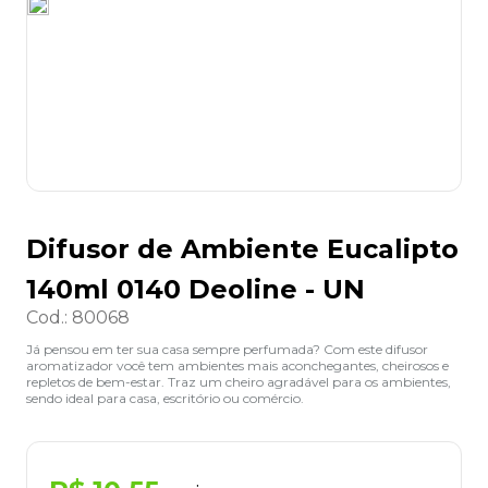
8
º
lapis
9
º
marca texto
10
º
caixa organizadora
Difusor de Ambiente Eucalipto
140ml 0140 Deoline - UN
Cod.
:
80068
Já pensou em ter sua casa sempre perfumada? Com este difusor
aromatizador você tem ambientes mais aconchegantes, cheirosos e
repletos de bem-estar. Traz um cheiro agradável para os ambientes,
sendo ideal para casa, escritório ou comércio.