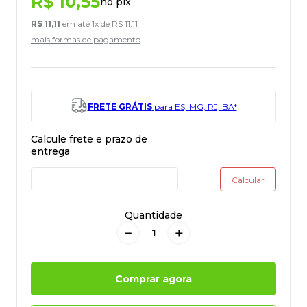
R$
10
,
55
no pix
R$
11
,
11
em até
1
x de
R$
11
,
11
mais formas de pagamento
FRETE GRÁTIS
para ES, MG, RJ, BA*
Quantidade
－
＋
Comprar agora