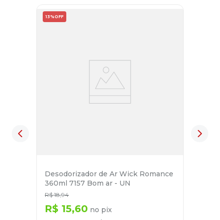
13%
OFF
Desodorizador de Ar Wick Romance
360ml 7157 Bom ar - UN
R$
18
,
94
R$
15
,
60
no pix