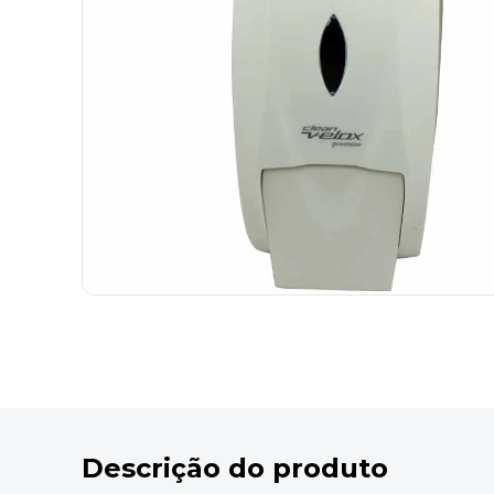
9
º
desinfetante
10
º
marca texto
Descrição do produto