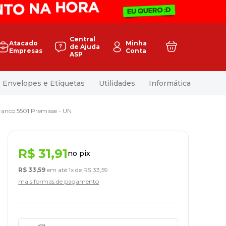
Central
Atacado
Minha
de Ajuda
Empresas
Conta
ASP
Envelopes e Etiquetas
Utilidades
Informática
ranco 5501 Premisse - UN
R$
31
,
91
no pix
R$
33
,
59
em até
1
x de
R$
33
,
59
mais formas de pagamento