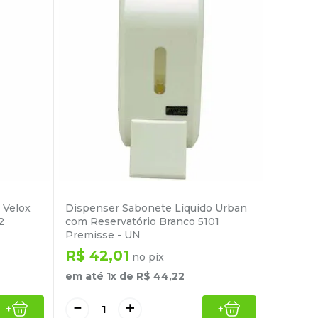
 Velox
Dispenser Sabonete Líquido Urban
2
com Reservatório Branco 5101
Premisse - UN
R$
42
,
01
no pix
em até
1
x de
R$
44
,
22
－
＋
+
+