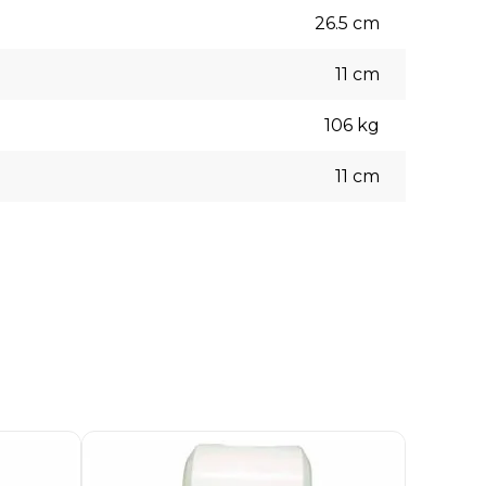
26.5
cm
11
cm
106
kg
11
cm