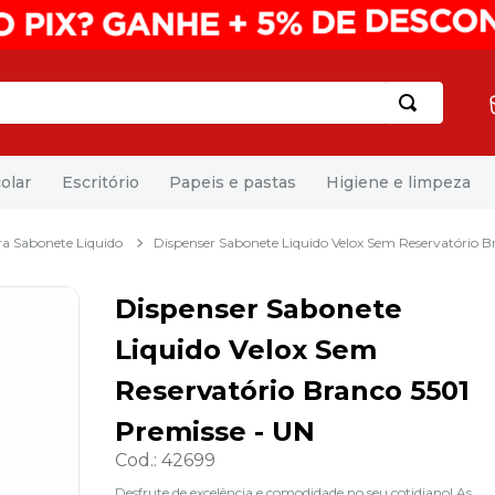
olar
Escritório
Papeis e pastas
Higiene e limpeza
ra Sabonete Liquido
Dispenser Sabonete Liquido Velox Sem Reservatório B
Dispenser Sabonete
Liquido Velox Sem
Reservatório Branco 5501
Premisse - UN
Cod.
:
42699
Desfrute de excelência e comodidade no seu cotidiano! As