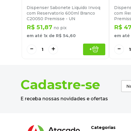
Dispenser Sabonete Liquido Invoq
Dispens
com Reservatorio 600ml Branco
com Res
C20050 Premisse - UN
Premiss
R$
51
,
87
R$
4
no pix
em até
1
x de
R$
54
,
60
em até
－
＋
－
+
Cadastre-se
E receba nossas novidades e ofertas
Categorias