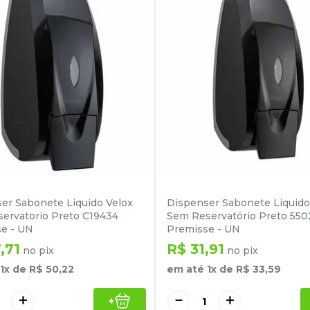
er Sabonete Liquido Velox
Dispenser Sabonete Liquido
ervatorio Preto C19434
Sem Reservatório Preto 550
e - UN
Premisse - UN
7
,
71
R$
31
,
91
no pix
no pix
1
x de
R$
50
,
22
em até
1
x de
R$
33
,
59
＋
－
＋
+