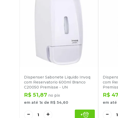
Dispenser Sabonete Liquido Invoq
Dispens
com Reservatorio 600ml Branco
com Res
C20050 Premisse - UN
Premiss
R$
51
,
87
R$
4
no pix
em até
1
x de
R$
54
,
60
em até
－
＋
－
+