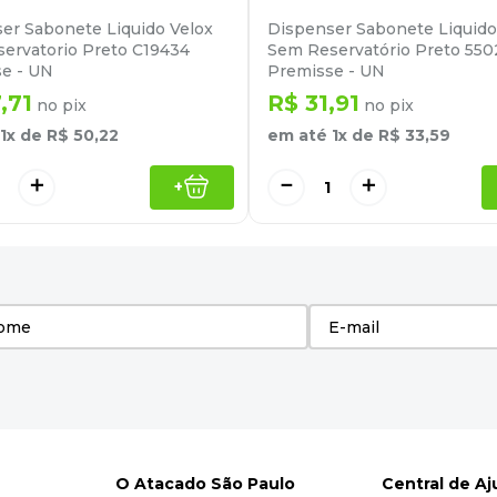
er Sabonete Liquido Velox
Dispenser Sabonete Liquido
ervatorio Preto C19434
Sem Reservatório Preto 550
e - UN
Premisse - UN
7
,
71
R$
31
,
91
no pix
no pix
1
x de
R$
50
,
22
em até
1
x de
R$
33
,
59
＋
－
＋
+
O Atacado São Paulo
Central de A