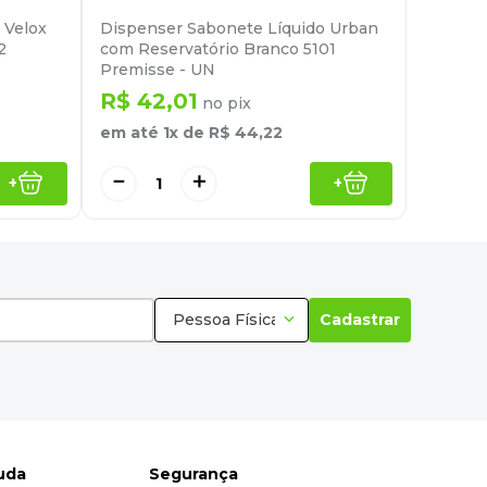
 Velox
Dispenser Sabonete Líquido Urban
2
com Reservatório Branco 5101
Premisse - UN
R$
42
,
01
no pix
em até
1
x de
R$
44
,
22
－
＋
+
+
Pessoa Física
Cadastrar
juda
Segurança