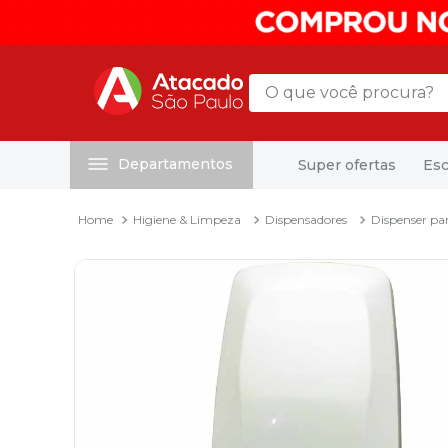
O que você procura?
Departamentos
Super ofertas
Esc
Termos mais buscados
1
º
mochila
Higiene & Limpeza
Dispensadores
Dispenser pa
2
º
sacola
3
º
papel toalha
4
º
mala
5
º
pasta
6
º
papel higienico
7
º
caixa organizadora
8
º
grampeador