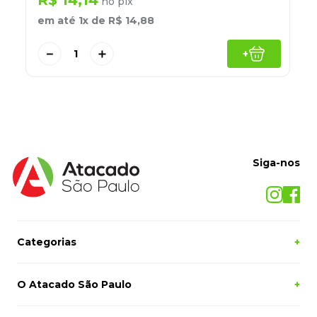
R$
14
,
14
no pix
8
º
lapis
em até
1
x de
R$
14
,
88
9
º
marca texto
－
＋
+
10
º
caixa organizadora
Siga-nos
Categorias
+
O Atacado São Paulo
+