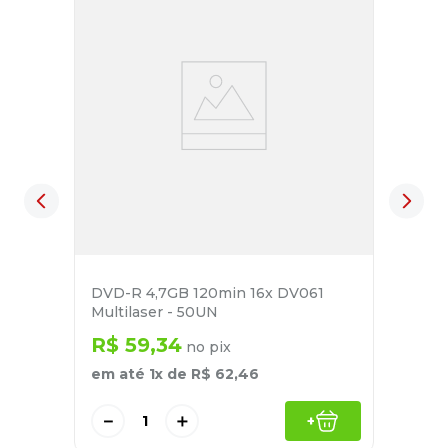
DVD-R 4,7GB 120min 16x DV061
Multilaser - 50UN
R$
59
,
34
no pix
em até
1
x de
R$
62
,
46
－
＋
+