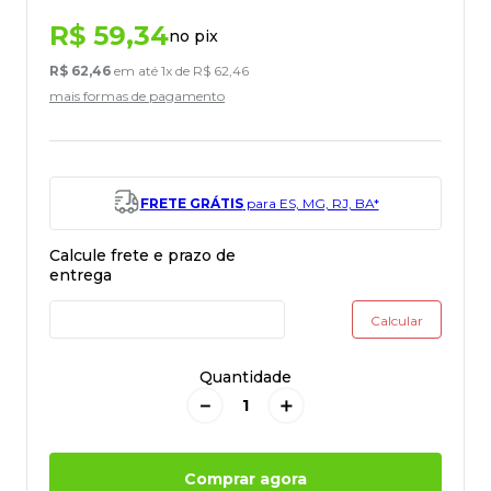
R$
59
,
34
no pix
R$
62
,
46
em até
1
x de
R$
62
,
46
mais formas de pagamento
FRETE GRÁTIS
para ES, MG, RJ, BA*
Quantidade
－
＋
Comprar agora