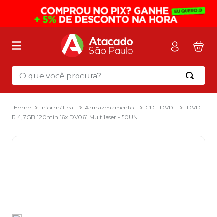
O que você procura?
Termos mais buscados
1
º
mochila
Informática
Armazenamento
CD - DVD
DVD-
R 4,7GB 120min 16x DV061 Multilaser - 50UN
2
º
sacola
3
º
mala
4
º
papel toalha
5
º
pasta
6
º
papel higienico
7
º
desinfetante