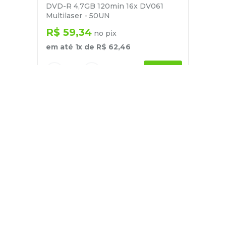
DVD-R 4,7GB 120min 16x DV061
Multilaser - 50UN
R$
59
,
34
no pix
em até
1
x de
R$
62
,
46
－
＋
+
Cadastre-se
E receba nossas novidades e ofertas