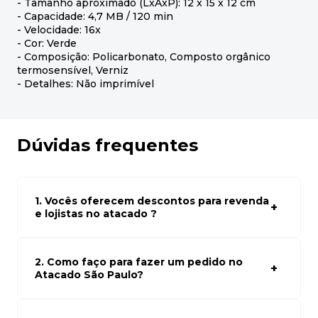
- Tamanho aproximado (LxAxP): 12 x 15 x 12 cm
- Capacidade: 4,7 MB / 120 min
- Velocidade: 16x
- Cor: Verde
- Composição: Policarbonato, Composto orgânico
termosensível, Verniz
- Detalhes: Não imprimível
Dúvidas frequentes
1. Vocês oferecem descontos para revenda
e lojistas no atacado ?
Sim, temos preços especiais para compras no atacado.
Para ter acessos aos preços faça seus cadastro em
atacado empresas e compre com os melhores preços
2. Como faço para fazer um pedido no
para seu modelo de negócio
Atacado São Paulo?
Para fazer um pedido conosco, basta navegar em nosso
site, selecionar os produtos desejados e adicionar ao