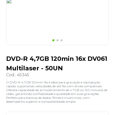
8
º
lapis
9
º
marca texto
10
º
caixa organizadora
DVD-R 4,7GB 120min 16x DV061
Multilaser - 50UN
Cod.
:
45345
O DVD-R 4,7GB 120min 16x é ideal para gravação e reprodução
rápida, suportando velocidades de até 16x com drives compatíveis.
Oferece capacidade de armazenamento de 4.7GB ou 120 minutos de
vídeo, garantindo confiabilidade e qualidade em suas gravações.
Perfeito para backup de dados, filmes e muito mais, com
desempenho superior e compatibilidade ampla.