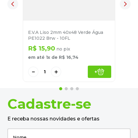
E.V.A Liso 2mm 40x48 Verde Água
PE1022 Brw - 10FL
R$
15
,
90
no pix
em até
1
x de
R$
16
,
74
－
＋
+
Cadastre-se
E receba nossas novidades e ofertas