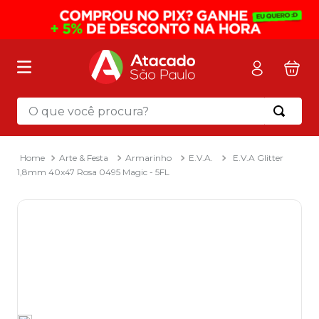
O que você procura?
Termos mais buscados
1
º
mochila
Arte & Festa
Armarinho
E.V.A.
E.V.A Glitter
1,8mm 40x47 Rosa 0495 Magic - 5FL
2
º
sacola
3
º
mala
4
º
papel toalha
5
º
pasta
6
º
papel higienico
7
º
desinfetante