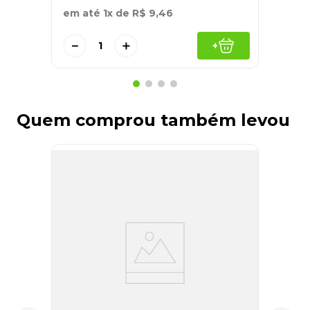
em até
1
x de
R$
9
,
46
－
＋
+
Quem comprou também levou