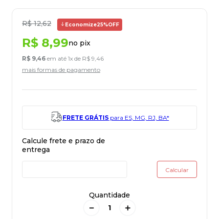
R$
12
,
62
Economize
25%
OFF
R$
8
,
99
no pix
R$
9
,
46
em até
1
x de
R$
9
,
46
mais formas de pagamento
FRETE GRÁTIS
para ES, MG, RJ, BA*
Quantidade
－
＋