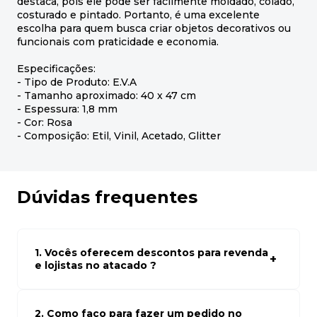
destaca, pois ele pode ser facilmente moldado, colado,
costurado e pintado. Portanto, é uma excelente
escolha para quem busca criar objetos decorativos ou
funcionais com praticidade e economia.
Especificações:
- Tipo de Produto: E.V.A
- Tamanho aproximado: 40 x 47 cm
- Espessura: 1,8 mm
- Cor: Rosa
- Composição: Etil, Vinil, Acetado, Glitter
Dúvidas frequentes
1. Vocês oferecem descontos para revenda
e lojistas no atacado ?
Sim, temos preços especiais para compras no atacado.
Para ter acessos aos preços faça seus cadastro em
atacado empresas e compre com os melhores preços
2. Como faço para fazer um pedido no