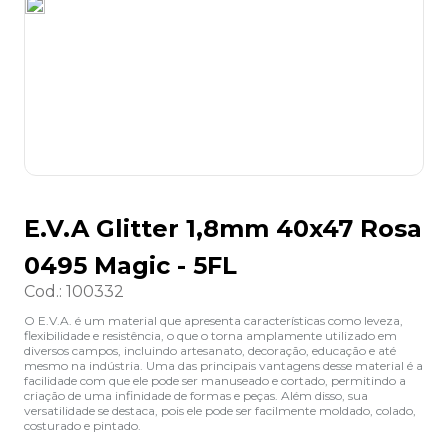
8
º
lapis
9
º
marca texto
10
º
caixa organizadora
E.V.A Glitter 1,8mm 40x47 Rosa
0495 Magic - 5FL
Cod.
:
100332
O E.V.A. é um material que apresenta características como leveza,
flexibilidade e resistência, o que o torna amplamente utilizado em
diversos campos, incluindo artesanato, decoração, educação e até
mesmo na indústria. Uma das principais vantagens desse material é a
facilidade com que ele pode ser manuseado e cortado, permitindo a
criação de uma infinidade de formas e peças. Além disso, sua
versatilidade se destaca, pois ele pode ser facilmente moldado, colado,
costurado e pintado.