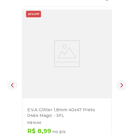
25%
OFF
E.V.A Glitter 1,8mm 40x47 Preto
0464 Magic - 5FL
R$
12
,
62
R$
8
,
99
no pix