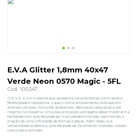
8
º
lapis
9
º
marca texto
10
º
caixa organizadora
E.V.A Glitter 1,8mm 40x47
Verde Neon 0570 Magic - 5FL
Cod.
:
100347
O E.V.A. é um material que apresenta características como leveza,
flexibilidade e resistência, o que o torna amplamente utilizado em
diversos campos, incluindo artesanato, decoração, educação e até
mesmo na indústria. Uma das principais vantagens desse material é a
facilidade com que ele pode ser manuseado e cortado, permitindo a
criação de uma infinidade de formas e peças. Além disso, sua
versatilidade se destaca, pois ele pode ser facilmente moldado, colado,
costurado e pintado.