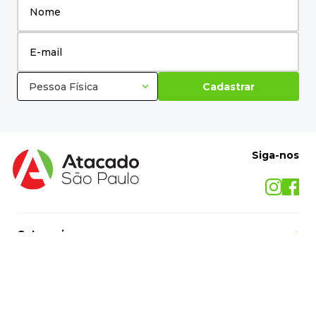
Pessoa Física
Cadastrar
Siga-nos
Categorias
+
O Atacado São Paulo
+