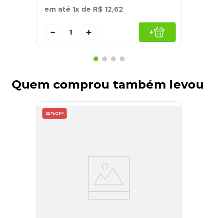
em até
1
x de
R$
12
,
62
－
＋
+
Quem comprou também levou
25%
OFF