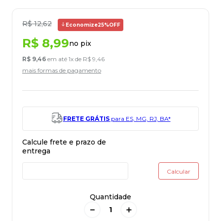
R$
12
,
62
Economize
25%
OFF
R$
8
,
99
no pix
R$
9
,
46
em até
1
x de
R$
9
,
46
mais formas de pagamento
FRETE GRÁTIS
para ES, MG, RJ, BA*
Quantidade
－
＋