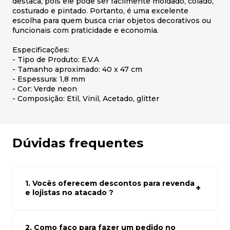
destaca, pois ele pode ser facilmente moldado, colado,
costurado e pintado. Portanto, é uma excelente
escolha para quem busca criar objetos decorativos ou
funcionais com praticidade e economia.
Especificações:
- Tipo de Produto: E.V.A
- Tamanho aproximado: 40 x 47 cm
- Espessura: 1,8 mm
- Cor: Verde neon
- Composição: Etil, Vinil, Acetado, glitter
Dúvidas frequentes
1. Vocês oferecem descontos para revenda
e lojistas no atacado ?
Sim, temos preços especiais para compras no atacado.
Para ter acessos aos preços faça seus cadastro em
atacado empresas e compre com os melhores preços
2. Como faço para fazer um pedido no