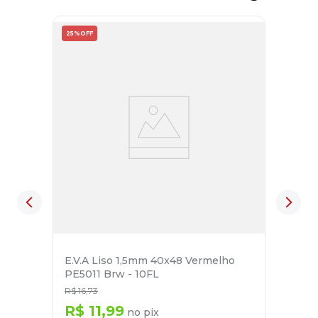
25%
OFF
E.V.A Liso 1,5mm 40x48 Vermelho
PE5011 Brw - 10FL
R$
16
,
73
R$
11
,
99
no pix