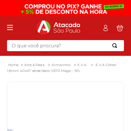
O que você procura?
Termos mais buscados
1
º
mochila
Arte & Festa
Armarinho
E.V.A.
E.V.A Glitter
1,8mm 40x47 Verde Neon 0570 Magic - 5FL
2
º
sacola
3
º
mala
4
º
papel toalha
5
º
pasta
6
º
papel higienico
7
º
desinfetante