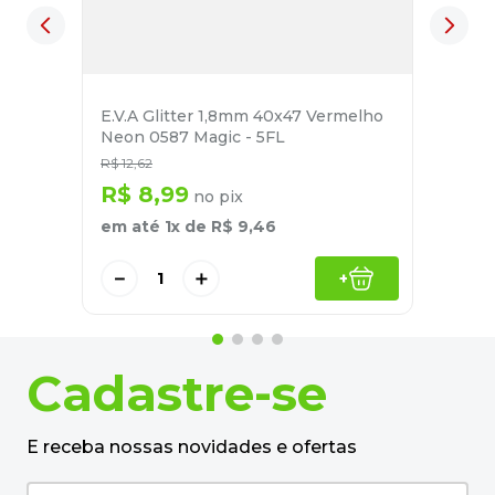
E.V.A Glitter 1,8mm 40x47 Vermelho
Neon 0587 Magic - 5FL
R$
12
,
62
R$
8
,
99
no pix
em até
1
x de
R$
9
,
46
－
＋
+
Cadastre-se
E receba nossas novidades e ofertas