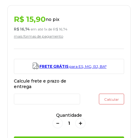
R$
15
,
90
no pix
R$
16
,
74
em até
1
x de
R$
16
,
74
mais formas de pagamento
FRETE GRÁTIS
para ES, MG, RJ, BA*
Quantidade
－
＋