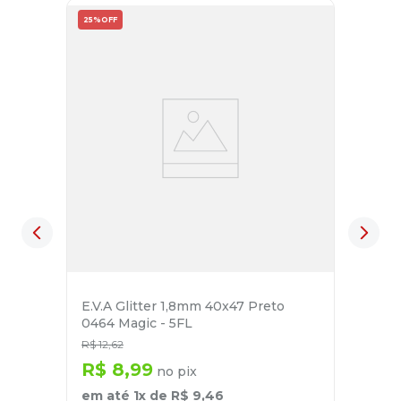
25%
OFF
E.V.A Glitter 1,8mm 40x47 Preto
0464 Magic - 5FL
R$
12
,
62
R$
8
,
99
no pix
em até
1
x de
R$
9
,
46