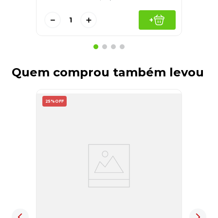
－
＋
+
Quem comprou também levou
25%
OFF