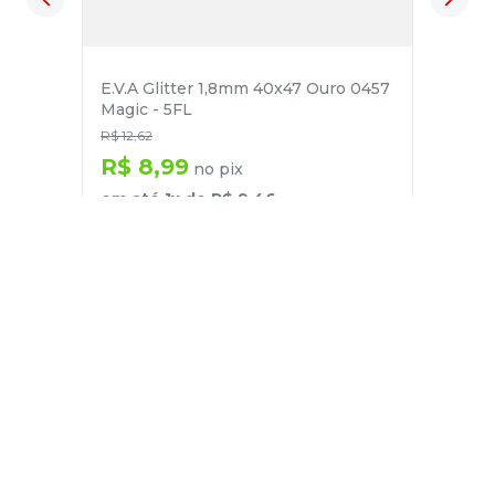
E.V.A Glitter 1,8mm 40x47 Ouro 0457
Magic - 5FL
R$
12
,
62
R$
8
,
99
no pix
em até
1
x de
R$
9
,
46
－
＋
+
Cadastre-se
E receba nossas novidades e ofertas