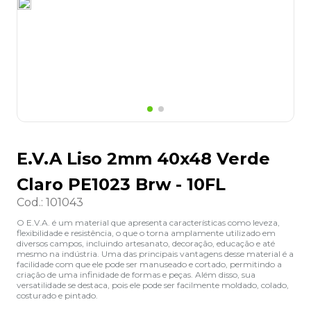
8
º
lapis
9
º
marca texto
10
º
caixa organizadora
E.V.A Liso 2mm 40x48 Verde
Claro PE1023 Brw - 10FL
Cod.
:
101043
O E.V.A. é um material que apresenta características como leveza,
flexibilidade e resistência, o que o torna amplamente utilizado em
diversos campos, incluindo artesanato, decoração, educação e até
mesmo na indústria. Uma das principais vantagens desse material é a
facilidade com que ele pode ser manuseado e cortado, permitindo a
criação de uma infinidade de formas e peças. Além disso, sua
versatilidade se destaca, pois ele pode ser facilmente moldado, colado,
costurado e pintado.