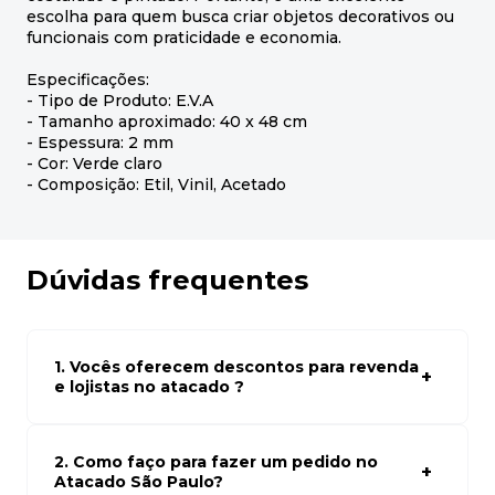
escolha para quem busca criar objetos decorativos ou
funcionais com praticidade e economia.
Especificações:
- Tipo de Produto: E.V.A
- Tamanho aproximado: 40 x 48 cm
- Espessura: 2 mm
- Cor: Verde claro
- Composição: Etil, Vinil, Acetado
Dúvidas frequentes
1. Vocês oferecem descontos para revenda
e lojistas no atacado ?
Sim, temos preços especiais para compras no atacado.
Para ter acessos aos preços faça seus cadastro em
atacado empresas e compre com os melhores preços
2. Como faço para fazer um pedido no
para seu modelo de negócio
Atacado São Paulo?