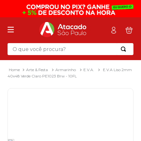
O que você procura?
Termos mais buscados
1
º
mochila
Arte & Festa
Armarinho
E.V.A.
E.V.A Liso 2mm
40x48 Verde Claro PE1023 Brw - 10FL
2
º
sacola
3
º
mala
4
º
papel toalha
5
º
pasta
6
º
papel higienico
7
º
desinfetante