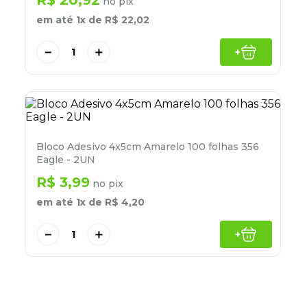
R$
20
,
92
no pix
8
º
desinfetante
em até
1
x de
R$
22
,
02
9
º
marca texto
－
＋
+
10
º
cola
Bloco Adesivo 4x5cm Amarelo 100 folhas 356
Eagle - 2UN
R$
3
,
99
no pix
em até
1
x de
R$
4
,
20
－
＋
+