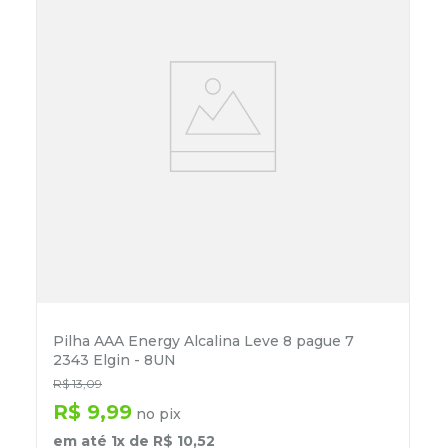
Pilha AAA Energy Alcalina Leve 8 pague 7
2343 Elgin - 8UN
R$
13
,
09
R$
9
,
99
no pix
em até
1
x de
R$
10
,
52