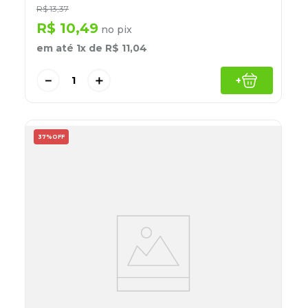
R$
13
,
37
R$
10
,
49
no pix
em até
1
x de
R$
11
,
04
－
＋
+
37%
OFF