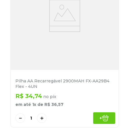
Pilha AA Recarregável 2900MAH FX-AA29B4
Flex - 4UN
R$
34
,
74
no pix
em até
1
x de
R$
36
,
57
－
＋
+