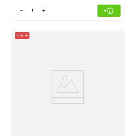
－
＋
+
21%
OFF