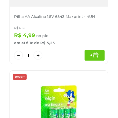
Pilha AA Alcalina 1,5V 6343 Maxprint - 4UN
R$
6
,
62
R$
4
,
99
no pix
em até
1
x de
R$
5
,
25
－
＋
+
20%
OFF