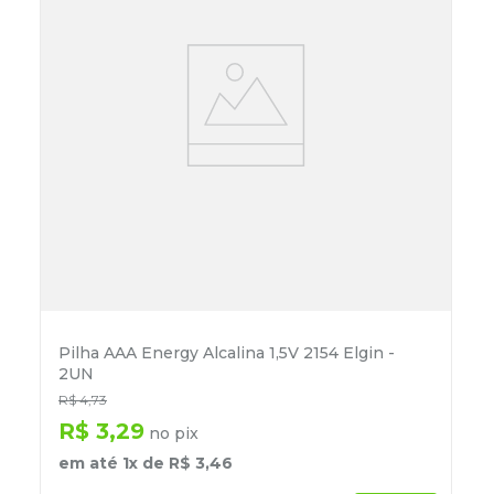
Pilha AAA Energy Alcalina 1,5V 2154 Elgin -
2UN
R$
4
,
73
R$
3
,
29
no pix
em até
1
x de
R$
3
,
46