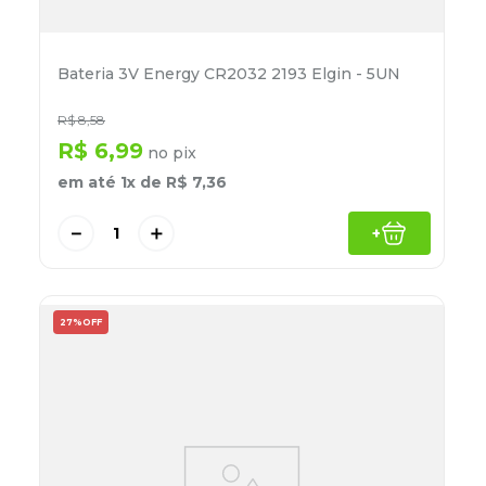
Bateria 3V Energy CR2032 2193 Elgin - 5UN
R$
8
,
58
R$
6
,
99
no pix
em até
1
x de
R$
7
,
36
－
＋
+
27%
OFF