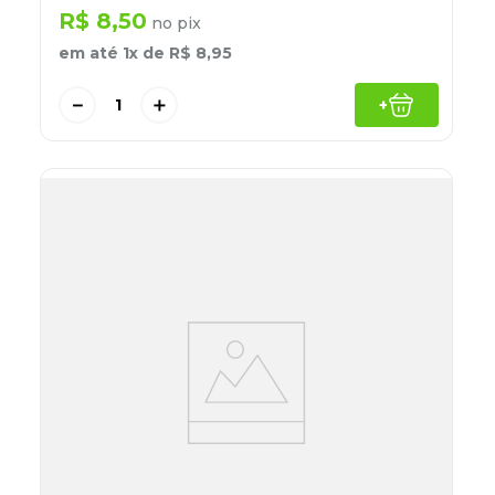
R$
8
,
50
no pix
em até
1
x de
R$
8
,
95
－
＋
+