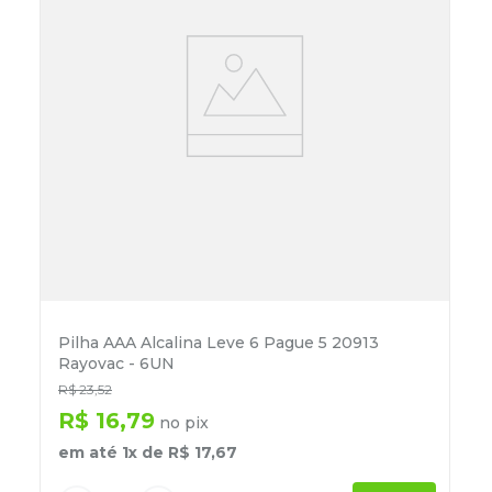
Pilha AAA Alcalina Leve 6 Pague 5 20913
Rayovac - 6UN
R$
23
,
52
R$
16
,
79
no pix
em até
1
x de
R$
17
,
67