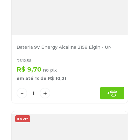
Bateria 9V Energy Alcalina 2158 Elgin - UN
R$
12
,
56
R$
9
,
70
no pix
em até
1
x de
R$
10
,
21
－
＋
+
15%
OFF