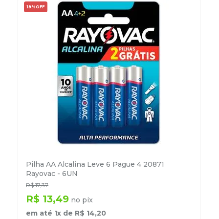
18%
OFF
Pilha AA Alcalina Leve 6 Pague 4 20871
Rayovac - 6UN
R$
17
,
37
R$
13
,
49
no pix
em até
1
x de
R$
14
,
20