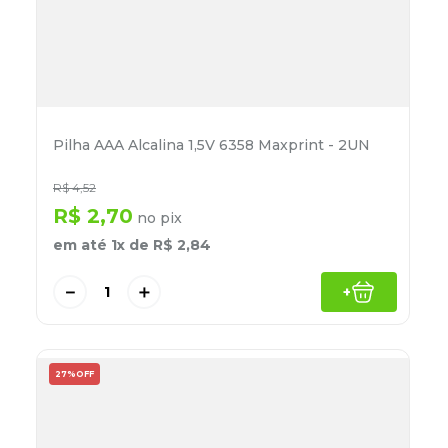
Pilha AAA Alcalina 1,5V 6358 Maxprint - 2UN
R$
4
,
52
R$
2
,
70
no pix
em até
1
x de
R$
2
,
84
－
＋
+
27%
OFF