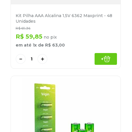
Kit Pilha AAA Alcalina 1,5V 6362 Maxprint - 48
Unidades
R$
69
,
36
R$
59
,
85
no pix
em até
1
x de
R$
63
,
00
－
＋
+