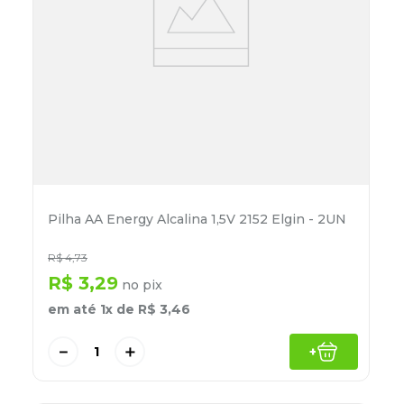
Pilha AA Energy Alcalina 1,5V 2152 Elgin - 2UN
R$
4
,
73
R$
3
,
29
no pix
em até
1
x de
R$
3
,
46
－
＋
+