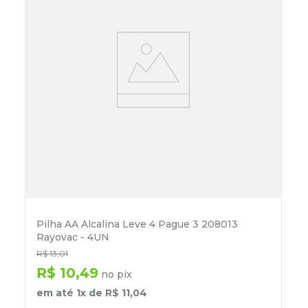
Pilha AA Alcalina Leve 4 Pague 3 208013
Rayovac - 4UN
R$
13
,
01
R$
10
,
49
no pix
em até
1
x de
R$
11
,
04