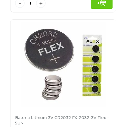
－
＋
+
Bateria Lithium 3V CR2032 FX-2032-3V Flex -
5UN