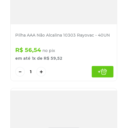
Pilha AAA Não Alcalina 10303 Rayovac - 40UN
R$
56
,
54
no pix
em até
1
x de
R$
59
,
52
－
＋
+