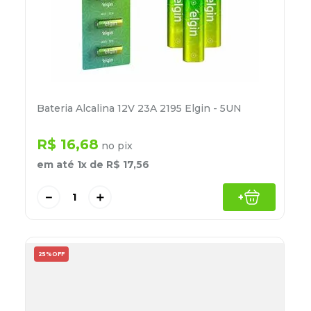
Bateria Alcalina 12V 23A 2195 Elgin - 5UN
R$
16
,
68
no pix
em até
1
x de
R$
17
,
56
－
＋
+
25%
OFF