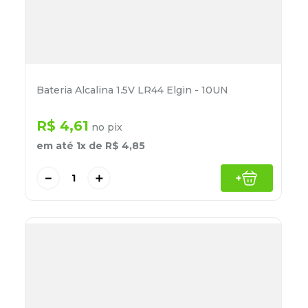
Bateria Alcalina 1.5V LR44 Elgin - 10UN
R$
4
,
61
no pix
em até
1
x de
R$
4
,
85
－
＋
+