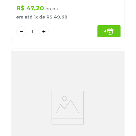
R$
47
,
20
no pix
em até
1
x de
R$
49
,
68
－
＋
+