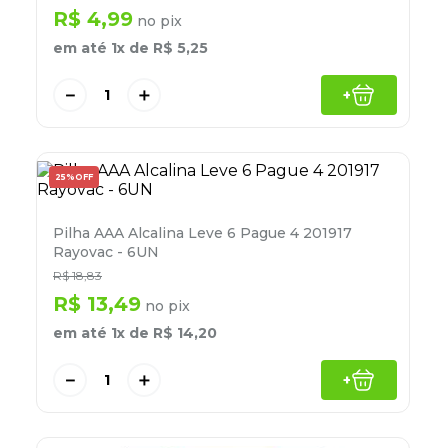
8
º
lapis
R$
4
,
99
no pix
em até
1
x de
R$
5
,
25
9
º
marca texto
10
º
caixa organizadora
－
＋
+
25%
OFF
Pilha AAA Alcalina Leve 6 Pague 4 201917
Rayovac - 6UN
R$
18
,
83
R$
13
,
49
no pix
em até
1
x de
R$
14
,
20
－
＋
+