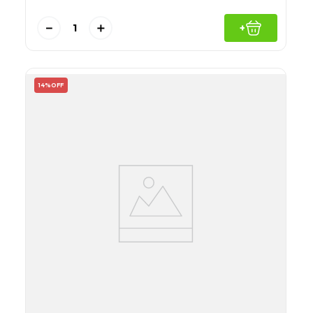
－
＋
+
14%
OFF