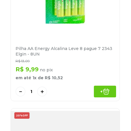
Pilha AA Energy Alcalina Leve 8 pague 7 2343
Elgin - 8UN
R$
13
,
09
R$
9
,
99
no pix
em até
1
x de
R$
10
,
52
－
＋
+
20%
OFF