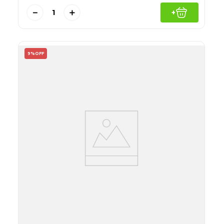
－
＋
+
9%
OFF