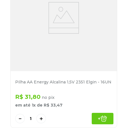
Pilha AA Energy Alcalina 1,5V 2351 Elgin - 16UN
R$
31
,
80
no pix
em até
1
x de
R$
33
,
47
－
＋
+