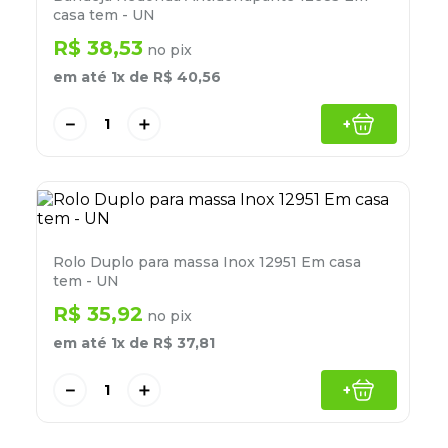
8
º
desinfetante
casa tem - UN
R$
38
,
53
9
º
marca texto
no pix
em até
1
x de
R$
40
,
56
10
º
cola
－
＋
+
Rolo Duplo para massa Inox 12951 Em casa
tem - UN
R$
35
,
92
no pix
em até
1
x de
R$
37
,
81
－
＋
+