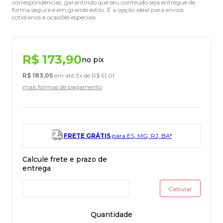
correspondências, garantindo que seu conteúdo seja entregue de
forma segura e em grande estilo. É a opção ideal para envios
cotidianos e ocasiões especiais.
R$
173
,
90
no pix
R$
183
,
05
em até
3
x de
R$
61
,
01
mais formas de pagamento
FRETE GRÁTIS
para ES, MG, RJ, BA*
Quantidade