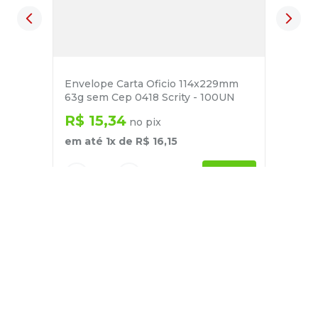
Envelope Carta Oficio 114x229mm
63g sem Cep 0418 Scrity - 100UN
R$
15
,
34
no pix
em até
1
x de
R$
16
,
15
－
＋
+
Cadastre-se
E receba nossas novidades e ofertas