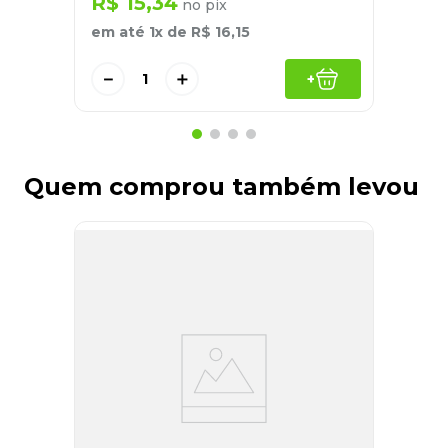
R$
15
,
34
no pix
em até
1
x de
R$
16
,
15
－
＋
+
Quem comprou também levou