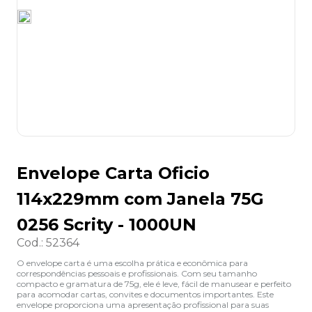
8
º
desinfetante
9
º
marca texto
10
º
cola
Envelope Carta Oficio
114x229mm com Janela 75G
0256 Scrity - 1000UN
Cod.
:
52364
O envelope carta é uma escolha prática e econômica para
correspondências pessoais e profissionais. Com seu tamanho
compacto e gramatura de 75g, ele é leve, fácil de manusear e perfeito
para acomodar cartas, convites e documentos importantes. Este
envelope proporciona uma apresentação profissional para suas