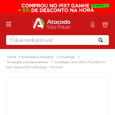
O que você procura?
Termos mais buscados
1
º
mochila
Envelopes & Etiquetas
Envelopes
Envelopes Correspondência
Envelope Carta Oficio 114x229mm
2
º
sacola
com Janela 75G 0256 Scrity - 1000UN
3
º
mala
4
º
papel toalha
5
º
pasta
6
º
papel higienico
7
º
lapis