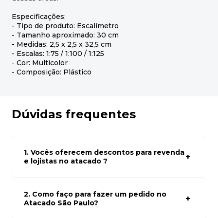
Especificações:
- Tipo de produto: Escalímetro
- Tamanho aproximado: 30 cm
- Medidas: 2,5 x 2,5 x 32,5 cm
- Escalas: 1:75 / 1:100 / 1:125
- Cor: Multicolor
- Composição: Plástico
Dúvidas frequentes
1. Vocês oferecem descontos para revenda
e lojistas no atacado ?
Sim, temos preços especiais para compras no atacado.
Para ter acessos aos preços faça seus cadastro em
atacado empresas e compre com os melhores preços
2. Como faço para fazer um pedido no
para seu modelo de negócio
Atacado São Paulo?