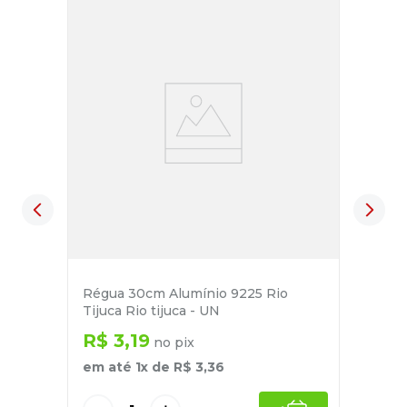
Régua 30cm Alumínio 9225 Rio
Tijuca Rio tijuca - UN
R$
3
,
19
no pix
em até
1
x de
R$
3
,
36