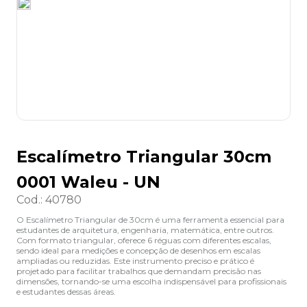
8
º
desinfetante
9
º
marca texto
10
º
cola
Escalímetro Triangular 30cm
0001 Waleu - UN
Cod.
:
40780
O Escalímetro Triangular de 30cm é uma ferramenta essencial para
estudantes de arquitetura, engenharia, matemática, entre outros.
Com formato triangular, oferece 6 réguas com diferentes escalas,
sendo ideal para medições e concepção de desenhos em escalas
ampliadas ou reduzidas. Este instrumento preciso e prático é
projetado para facilitar trabalhos que demandam precisão nas
dimensões, tornando-se uma escolha indispensável para profissionais
e estudantes dessas áreas.