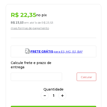
R$
22
,
35
no pix
R$
23
,
53
em até
1
x de
R$
23
,
53
mais formas de pagamento
FRETE GRÁTIS
para ES, MG, RJ, BA*
Quantidade
－
＋