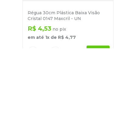
Régua 30cm Plástica Baixa Visão
Cristal 0147 Maxcril - UN
R$
4
,
53
no pix
em até
1
x de
R$
4
,
77
－
＋
+
Cadastre-se
E receba nossas novidades e ofertas