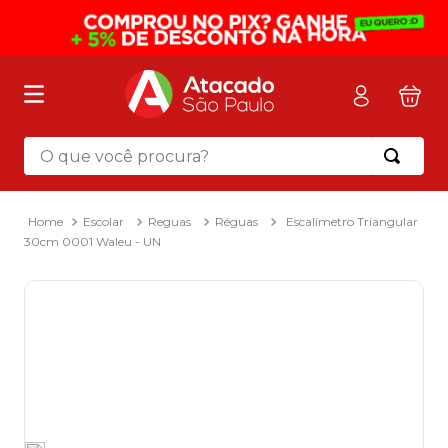
O que você procura?
Termos mais buscados
1
º
mochila
Escolar
Reguas
Réguas
Escalímetro Triangular
30cm 0001 Waleu - UN
2
º
sacola
3
º
mala
4
º
papel toalha
5
º
pasta
6
º
papel higienico
7
º
lapis