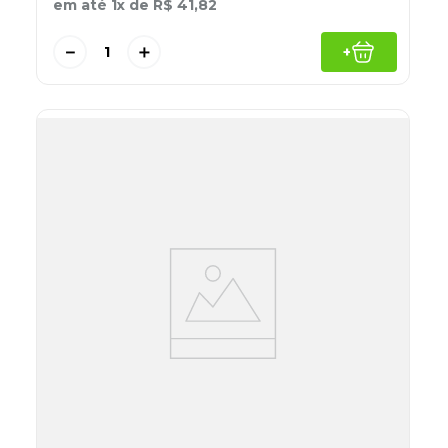
em até
1
x de
R$
41
,
82
－
＋
+