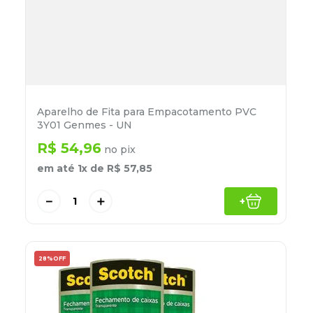
Aparelho de Fita para Empacotamento PVC
3Y01 Genmes - UN
R$
54
,
96
no pix
em até
1
x de
R$
57
,
85
－
＋
+
28%
OFF