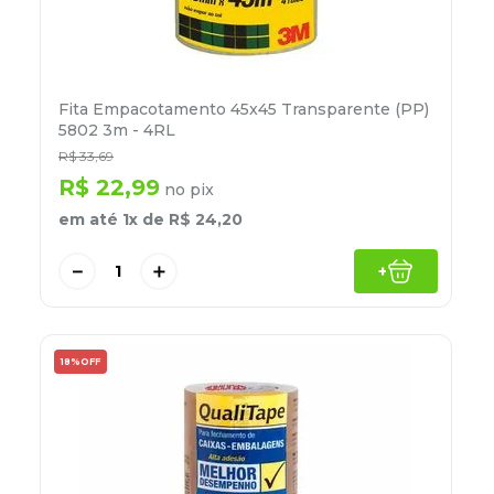
Fita Empacotamento 45x45 Transparente (PP)
5802 3m - 4RL
R$
33
,
69
R$
22
,
99
no pix
em até
1
x de
R$
24
,
20
－
＋
+
18%
OFF