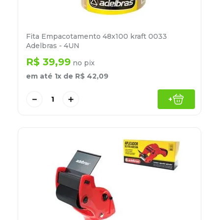
Fita Empacotamento 48x100 kraft 0033
Adelbras - 4UN
R$
39
,
99
no pix
em até
1
x de
R$
42
,
09
－
＋
+