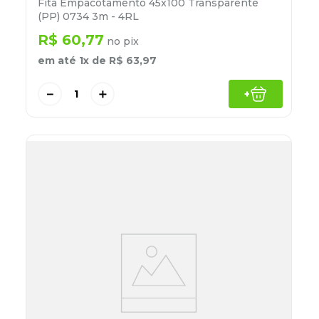
Fita Empacotamento 45x100 Transparente
(PP) 0734 3m - 4RL
R$
60
,
77
no pix
em até
1
x de
R$
63
,
97
－
＋
+