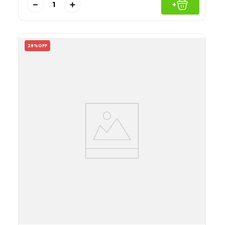
－
＋
+
28%
OFF