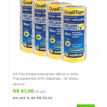
Kit Fita Empacotamento 48mm x 40m
Transparente (PP) Adelbras - 16 Rolos
R$
79
,
96
R$
61
,
98
no pix
em até
1
x de
R$
65
,
24