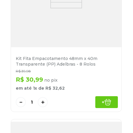
Kit Fita Empacotamento 48mm x 40m
Transparente (PP) Adelbras - 8 Rolos
R$
39
,
98
R$
30
,
99
no pix
em até
1
x de
R$
32
,
62
－
＋
+