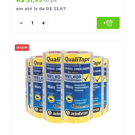
R$
31
,
99
no pix
em até
1
x de
R$
33
,
67
－
＋
+
18%
OFF