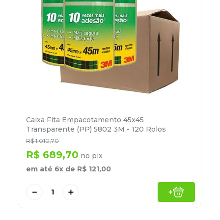
Caixa Fita Empacotamento 45x45
Transparente (PP) 5802 3M - 120 Rolos
R$
1
.
010
,
70
R$
689
,
70
no pix
em até
6
x de
R$
121
,
00
－
＋
+