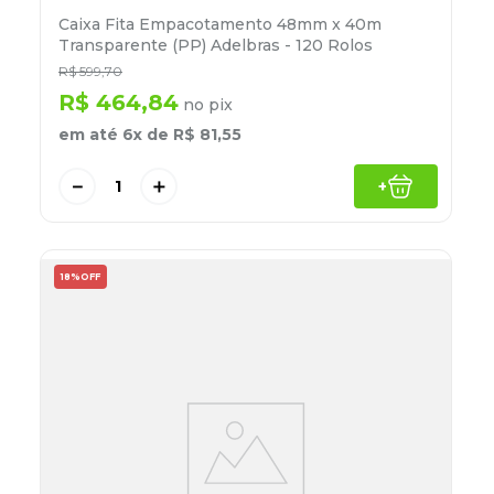
Caixa Fita Empacotamento 48mm x 40m
Transparente (PP) Adelbras - 120 Rolos
R$
599
,
70
R$
464
,
84
no pix
em até
6
x de
R$
81
,
55
－
＋
+
18%
OFF