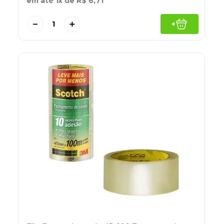
em até
1
x de
R$
6
,
71
－
＋
+