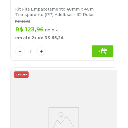
Kit Fita Empacotamento 48mm x 40m
Transparente (PP) Adelbras - 32 Rolos
R$
159
,
92
R$
123
,
96
no pix
em até
2
x de
R$
65
,
24
－
＋
+
28%
OFF