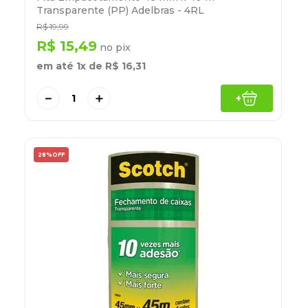
8
º
desinfetante
Transparente (PP) Adelbras - 4RL
R$
19
,
99
9
º
marca texto
R$
15
,
49
no pix
10
º
cola
em até
1
x de
R$
16
,
31
－
＋
+
28%
OFF