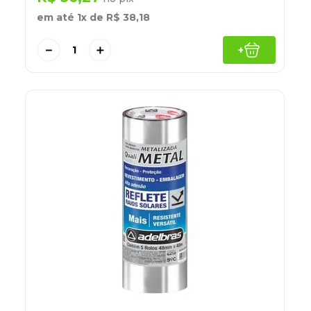
em até
1
x de
R$
38
,
18
－
＋
+