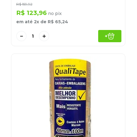
R$
159
,
92
R$
123
,
96
no pix
em até
2
x de
R$
65
,
24
－
＋
+