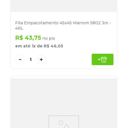
Fita Empacotamento 45x45 Marrom 5802 3m -
4RL
R$
43
,
75
no pix
em até
1
x de
R$
46
,
05
－
＋
+