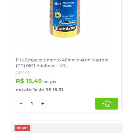
Fita Empacotamento 48mm x 40m Marrom
(PP) 0811 Adelbras - 4RL
R$
19
,
99
R$
15
,
49
no pix
em até
1
x de
R$
16
,
31
－
＋
+
20%
OFF