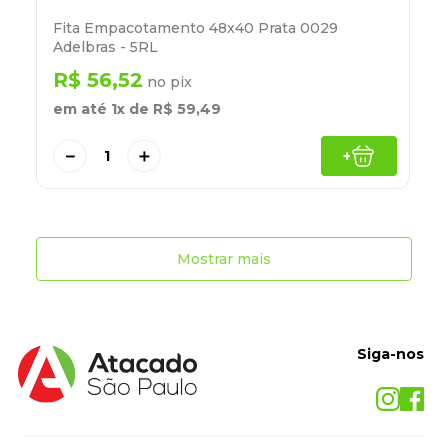
Fita Empacotamento 48x40 Prata 0029
Adelbras - 5RL
R$
56
,
52
no pix
em até
1
x de
R$
59
,
49
－
＋
+
Mostrar mais
Siga-nos