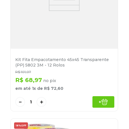
Kit Fita Empacotamento 45x45 Transparente
(PP) 5802 3M - 12 Rolos
R$
101
,
07
R$
68
,
97
no pix
em até
1
x de
R$
72
,
60
－
＋
+
18%
OFF