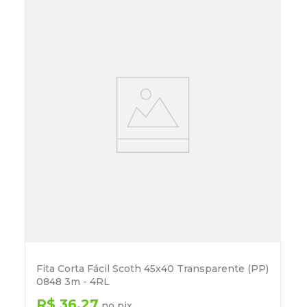
Fita Corta Fácil Scoth 45x40 Transparente (PP)
0848 3m - 4RL
R$
36
,
27
no pix