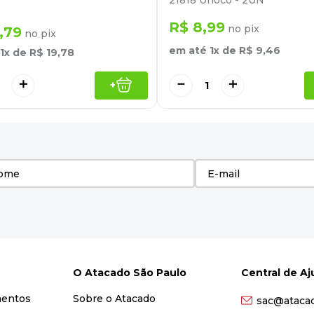
21818 Unoco - 2UN
R$
8
,
99
no pix
,
79
no pix
em até
1
x de
R$
9
,
46
1
x de
R$
19
,
78
－
＋
＋
+
O Atacado São Paulo
Central de A
mentos
Sobre o Atacado
sac@ataca