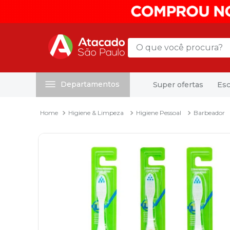
O que você procura?
Departamentos
Super ofertas
Esc
Termos mais buscados
1
º
mochila
Higiene & Limpeza
Higiene Pessoal
Barbeador
2
º
sacola
3
º
papel toalha
4
º
mala
5
º
pasta
6
º
papel higienico
7
º
caixa organizadora
8
º
grampeador