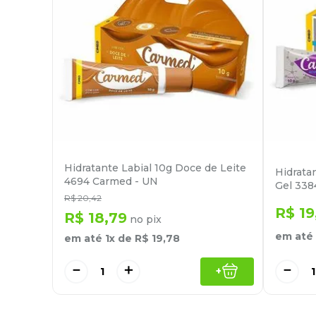
Hidratante Labial 10g Doce de Leite
Hidrata
4694 Carmed - UN
Gel 338
R$
20
,
42
R$
19
R$
18
,
79
no pix
em até
em até
1
x de
R$
19
,
78
－
－
＋
+