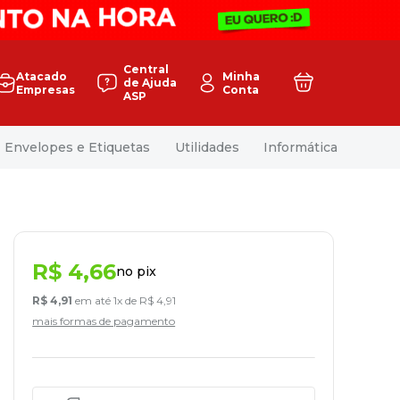
Central
Atacado
Minha
de Ajuda
Empresas
Conta
ASP
Envelopes e Etiquetas
Utilidades
Informática
R$
4
,
66
no pix
R$
4
,
91
em até
1
x de
R$
4
,
91
mais formas de pagamento