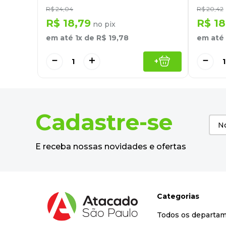
R$
24
,
04
R$
20
,
42
R$
18
,
79
R$
18
no pix
em até
1
x de
R$
19
,
78
em até
－
＋
－
+
Cadastre-se
E receba nossas novidades e ofertas
Categorias
Todos os departa