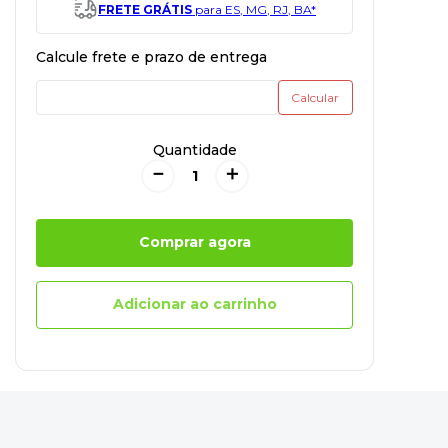
FRETE GRÁTIS
para ES, MG, RJ, BA*
Quantidade
－
＋
Comprar agora
Adicionar ao carrinho