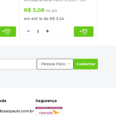
Antibacteriana 11600 Unoco - UN
R$
3
,
08
no pix
em até
1
x de
R$
3
,
24
－
＋
+
+
Pessoa Física
Cadastrar
juda
Segurança
dosaopaulo.com.br