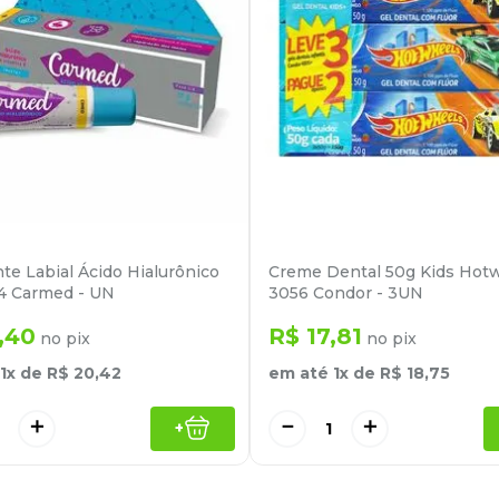
nte Labial Ácido Hialurônico
Creme Dental 50g Kids Hot
4 Carmed - UN
3056 Condor - 3UN
,
40
R$
17
,
81
no pix
no pix
1
x de
R$
20
,
42
em até
1
x de
R$
18
,
75
＋
－
＋
+