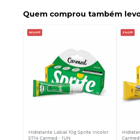
Quem comprou também lev
18%
OFF
3%
OFF
Hidratante Labial 10g Sprite Incolor
Hidrata
5714 Carmed - 1UN
Carmed