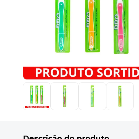
9
º
desinfetante
10
º
marca texto
Descrição do produto