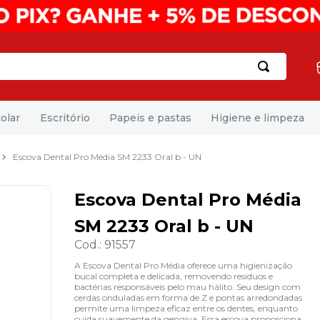
olar
Escritório
Papeis e pastas
Higiene e limpeza
Escova Dental Pro Média SM 2233 Oral b - UN
Escova Dental Pro Média
SM 2233 Oral b - UN
Cod.
:
91557
A Escova Dental Pro Média oferece uma higienização
bucal completa e delicada, removendo resíduos e
bactérias responsáveis pelo mau hálito. Seu design com
cerdas onduladas em forma de Z e pontas arredondadas
permite uma limpeza eficaz entre os dentes, enquanto
cuida suavemente da gengiva. Essa escova proporciona