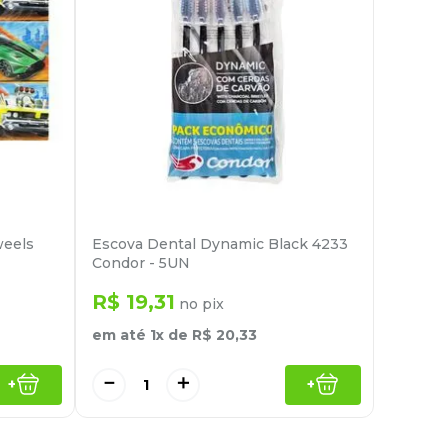
weels
Escova Dental Dynamic Black 4233
Condor - 5UN
R$
19
,
31
no pix
em até
1
x de
R$
20
,
33
－
＋
+
+