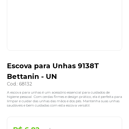
8
º
grampeador
9
º
desinfetante
10
º
marca texto
Escova para Unhas 9138T
Bettanin - UN
Cod.
:
68132
A escova para unhas é um acessório essencial para cuidados de
higiene pessoal. Com cerdas firmes e design prático, ela é perfeita para
limpar e cuidar das unhas das mãos e dos pés. Mantenha suas unhas
saudáveis e bem cuidadas com esta escova versátil.