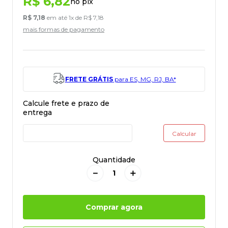
R$
6
,
82
no pix
R$
7
,
18
em até
1
x de
R$
7
,
18
mais formas de pagamento
FRETE GRÁTIS
para ES, MG, RJ, BA*
Quantidade
－
＋
Comprar agora