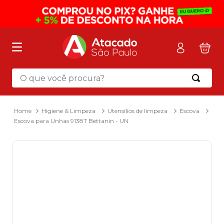
O que você procura?
Termos mais buscados
1
º
mochila
Higiene & Limpeza
Utensílios de limpeza
Escova
Escova para Unhas 9138T Bettanin - UN
2
º
sacola
3
º
papel toalha
4
º
mala
5
º
pasta
6
º
papel higienico
7
º
caixa organizadora