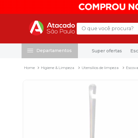
O que você procura?
Departamentos
Super ofertas
Esc
Termos mais buscados
1
º
mochila
Higiene & Limpeza
Utensílios de limpeza
Escov
2
º
sacola
3
º
mala
4
º
papel toalha
5
º
pasta
6
º
papel higienico
7
º
lapis
8
º
desinfetante