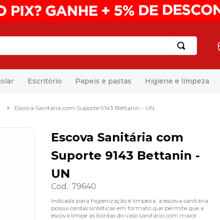
olar
Escritório
Papeis e pastas
Higiene e limpeza
a
Escova Sanitária com Suporte 9143 Bettanin - UN
Escova Sanitária com
Suporte 9143 Bettanin -
UN
Cod.
:
79640
Indicada para higienização e limpeza, a escova sanitária
possui cerdas sintéticas em formato que permite que a
escova limpe as bordas do vaso sanitário com maior