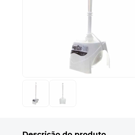
9
º
marca texto
10
º
cola
Descrição do produto