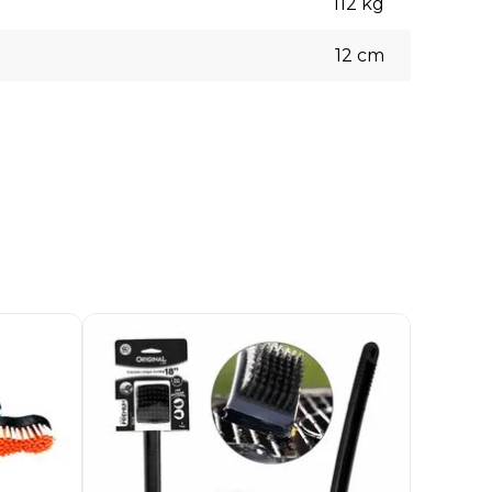
112
kg
12
cm