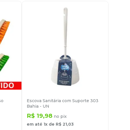
so
Escova Sanitária com Suporte 303
Bahia - UN
R$
19
,
98
no pix
em até
1
x de
R$
21
,
03