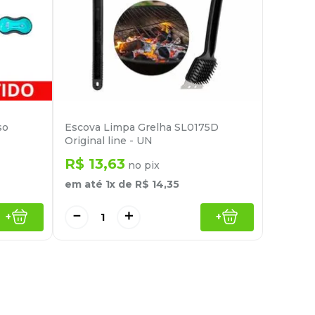
so
Escova Limpa Grelha SL0175D
Original line - UN
R$
13
,
63
no pix
em até
1
x de
R$
14
,
35
－
＋
+
+