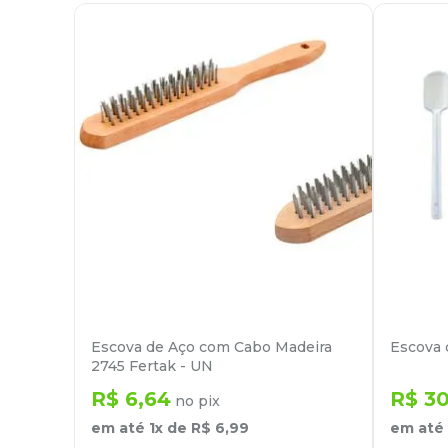
Escova de Aço com Cabo Madeira
Escova 
2745 Fertak - UN
R$
6
,
64
R$
3
no pix
em até
1
x de
R$
6
,
99
em até