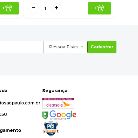
－
＋
+
+
Pessoa Física
Cadastrar
juda
Segurança
dosaopaulo.com.br
5050
agamento