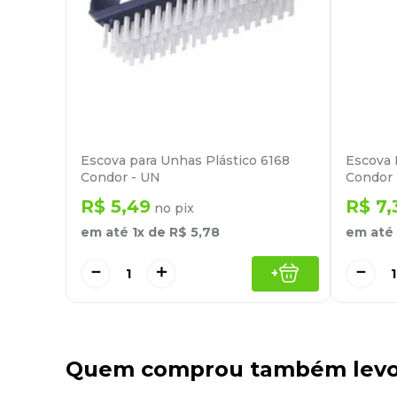
Escova para Unhas Plástico 6168
Escova 
Condor - UN
Condor 
R$
5
,
49
R$
7
,
no pix
em até
1
x de
R$
5
,
78
em até
－
＋
－
+
Quem comprou também lev