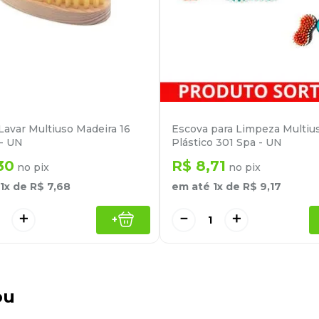
Lavar Multiuso Madeira 16
Escova para Limpeza Multiu
- UN
Plástico 301 Spa - UN
30
R$
8
,
71
no pix
no pix
1
x de
R$
7
,
68
em até
1
x de
R$
9
,
17
＋
－
＋
+
ou