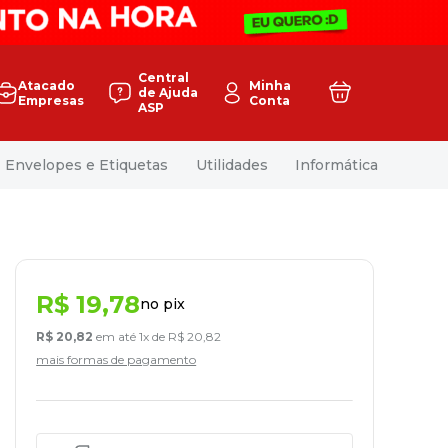
Central
Atacado
Minha
de Ajuda
Empresas
Conta
ASP
Envelopes e Etiquetas
Utilidades
Informática
R$
19
,
78
no pix
R$
20
,
82
em até
1
x de
R$
20
,
82
mais formas de pagamento