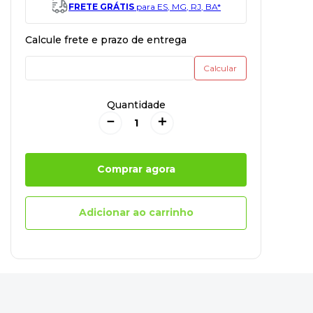
FRETE GRÁTIS
para ES, MG, RJ, BA*
Quantidade
－
＋
Comprar agora
Adicionar ao carrinho