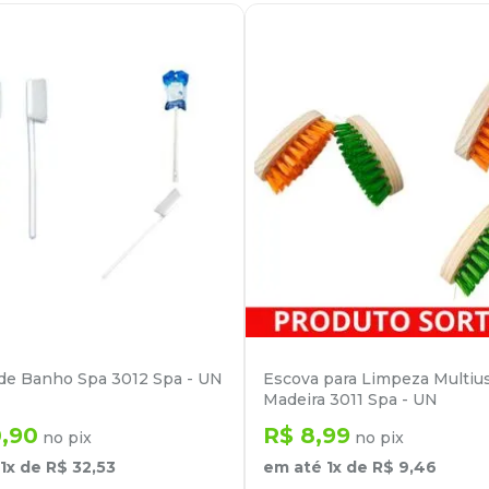
de Banho Spa 3012 Spa - UN
Escova para Limpeza Multiu
Madeira 3011 Spa - UN
0
,
90
R$
8
,
99
no pix
no pix
1
x de
R$
32
,
53
em até
1
x de
R$
9
,
46